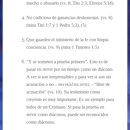
mucho o abusarlo (vs. 8; Tito 2:3;
Efesios
5:18).
No codicioso de ganancias deshonestas. (vs. 8)
(mira Tito 1:7 y 1 Pedro 5:2). (5)
Que guarden el ministerio de la fe con limpia
conciencia. (vs. 9) (mira 1 Timoteo 1:5)
“Y se someten a prueba primero”. Esto es de
pasar
en servir
por un tiempo
como un diácono.
A ver
si son irreprensibles y
para ver si son sin
acusación o no –
ανενκλέτοι οντες – “libre de
acusaci
ón”
(vs. 10). Su testimonio como
creyente es muy importante. Es un ejemplo para
todos de un Cristiano. Si pasa la prueba en
servir como
diáconos
, puede ser reconocidos
como
diácono
s
.