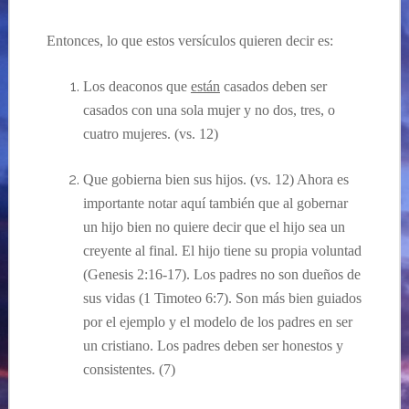
Entonces, lo que
estos
versículos
quiere
n
decir es:
Los
deaconos
que
están
casados
deben ser
casados con una sola mujer y no
dos, tres, o
cuatro mujeres.
(vs. 12)
Que gobierna bien sus hijos. (vs. 12) Ahora es
importante notar aqu
í también que
al
gobernar
un hijo bien no quiere decir que el hijo se
a
un
creyente al final. El hijo tiene su propia voluntad
(Genesis 2:16-17).
Los padres no son dueños de
sus vidas
(1 Timoteo 6:7)
. Son más bien guiados
por el
ejemplo y
el
modelo
de los padres en ser
un
cristian
o
.
Los padres d
e
ben
ser honesto
s
y
consistente
s
.
(7)