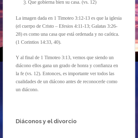
Que gobierna bien su casa. (
vs. 12
)
L
a imagen
dada
en
1 Timoteo
3:12-13
es
que la iglesia
(el cuerpo de Cristo –
Efesios 4:11-13; Galatas 3:26-
28
) es como una casa que est
á
ordenada y no caótica.
(1 Corintios 14:33, 40).
Y al final de 1 Timoteo 3:13, vemos que
siendo un
diácono
ellos
gana un grado de honra y confianza en
la fe (vs. 12).
Entonces, es importante ver todos las
cualidades de un
diácono
antes de reconocerle como
un
diácono
.
Diáconos y el divorcio