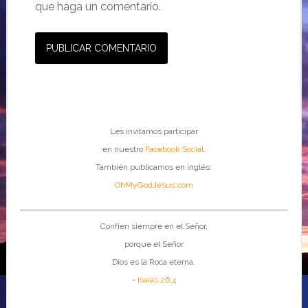
que haga un comentario.
Les invitamos participar
en nuestro
Facebook Social
.
También publicamos en inglés:
OhMyGodJesus.com
Confíen siempre en el Señor,
porque el Señor
Dios es la Roca eterna.
-
Isaías 26:4