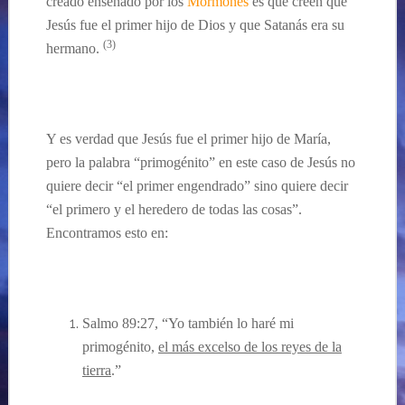
creado
enseñado por
los
Mormones
es
que creen que
Jes
ús fue el primer hijo de Dios y que Satanás era su
(
3
)
hermano.
…
Y es verdad que
Jesús
fue el primer hijo de Mar
ía,
pero
la palabra “primogénito
”
en este caso de Jesús
no
quiere decir “el primer engendrado” sino quiere decir
“el primero y el heredero de todas las cosas”.
Encontramos esto en:
Salmo 89:27, “Yo también lo haré mi
primogénito,
el más excelso de los reyes de la
tierra
.”