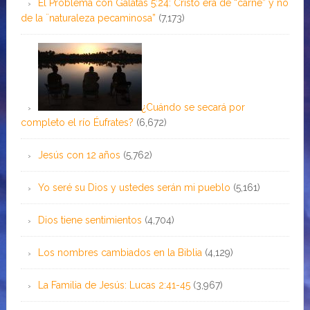
El Problema con Gálatas 5:24: Cristo era de “carne” y no
de la ¨naturaleza pecaminosa”
(7,173)
¿Cuándo se secará por
completo el río Éufrates?
(6,672)
Jesús con 12 años
(5,762)
Yo seré su Dios y ustedes serán mi pueblo
(5,161)
Dios tiene sentimientos
(4,704)
Los nombres cambiados en la Biblia
(4,129)
La Familia de Jesús: Lucas 2:41-45
(3,967)