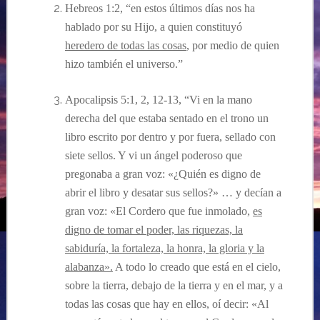
Hebreos 1:2, “en estos últimos días nos ha
hablado por su Hijo, a quien constituyó
heredero de todas las cosas
, por medio de quien
hizo también el universo.”
Apocalipsis 5:1, 2, 12-13, “Vi en la mano
derecha del que estaba sentado en el trono un
libro escrito por dentro y por fuera, sellado con
siete sellos. Y vi un ángel poderoso que
pregonaba a gran voz: «¿Quién es digno de
abrir el libro y desatar sus sellos?» … y decían a
gran voz: «El Cordero que fue inmolado,
es
digno de tomar el poder, las riquezas, la
sabiduría, la fortaleza, la honra, la gloria y la
alabanza».
A todo lo creado que está en el cielo,
sobre la tierra, debajo de la tierra y en el mar, y a
todas las cosas que hay en ellos, oí decir: «Al