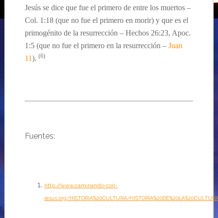
Jesús se dice que fue el primero de entre los muertos –
Col. 1:18
(que no fue el primero en morir) y que es el
primogénito
de la
resurrección –
Hechos 26:23, Apoc.
1:5
(que no fue el prim
ero en la
resurrección –
Juan
(
6
)
11
).
…
Fuentes:
http://www.caminando-con-
jesus.org/HISTORIA%20CULTURA/HISTORIA%20DE%20LA%20CULTUR