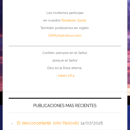
Les invitamos participar
en nuestro
Facebook Social
.
También publicamos en inglés:
OhMyGodJesus.com
Confíen siempre en el Señor,
porque el Señor
Dios es la Roca eterna.
-
Isaías 26:4
PUBLICACIONES MÁS RECIENTES
El desconcertante John Pavlovitz
14/07/2026