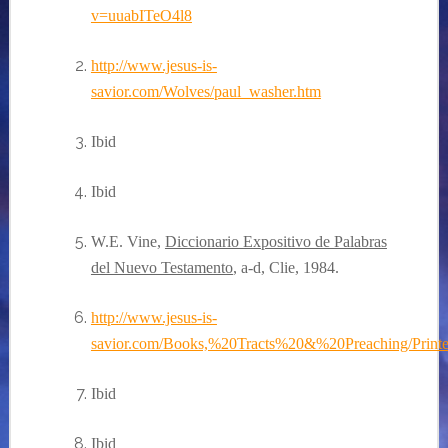
v=uuabITeO4l8
http://www.jesus-is-
savior.com/Wolves/paul_washer.htm
Ibid
Ibid
W.E. Vine,
Diccionario Expositivo de Palabras
del Nuevo Testamento
, a-d, Clie, 1984.
http://www.jesus-is-
savior.com/Books,%20Tracts%20&%20Preaching/Print
Ibid
Ibid