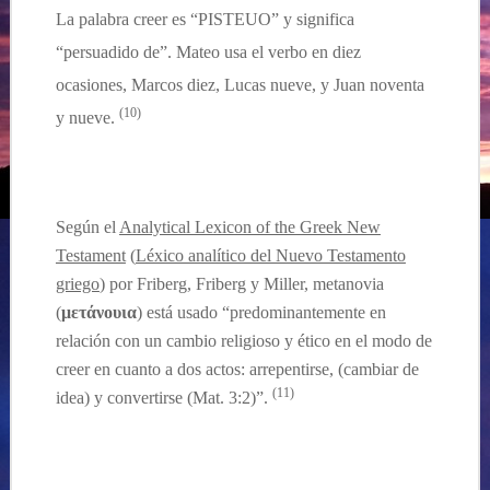
La palabra creer es “PISTEUO” y significa
“persuadido de”. Mateo usa el verbo en diez
ocasiones, Marcos diez, Lucas nueve, y Juan noventa
(10)
y nueve.
Según el
Analytical Lexicon of the Greek New
Testament
(
Léxico analítico del Nuevo Testamento
griego
) por Friberg, Friberg y Miller, metanovia
(
μετάνουια
) es
tá
usado “predominantemente en
relación con un cambio religioso y ético en el modo de
creer en cuanto a dos actos: arrepentirse, (cambiar de
(11)
idea)
y
convertirse (Mat. 3:2)”.