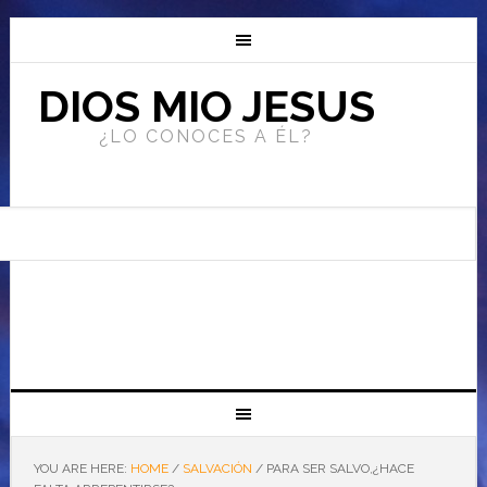
DIOS MIO JESUS
¿LO CONOCES A ÉL?
YOU ARE HERE:
HOME
/
SALVACIÓN
/
PARA SER SALVO,¿HACE