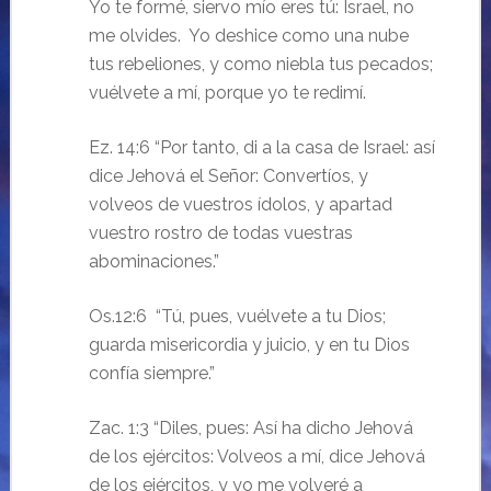
Yo te formé, siervo mío eres tú: Israel, no
me olvides. Yo deshice como una nube
tus rebeliones, y como niebla tus pecados;
vuélvete a mí, porque yo te redimí.
Ez. 14:6 “Por tanto, di a la casa de Israel: así
dice Jehová el Señor: Convertíos, y
volveos de vuestros ídolos, y apartad
vuestro rostro de todas vuestras
abominaciones.”
Os.12:6 “Tú, pues, vuélvete a tu Dios;
guarda misericordia y juicio, y en tu Dios
confía siempre.”
Zac. 1:3 “Diles, pues: Así ha dicho Jehová
de los ejércitos: Volveos a mí, dice Jehová
de los ejércitos, y yo me volveré a