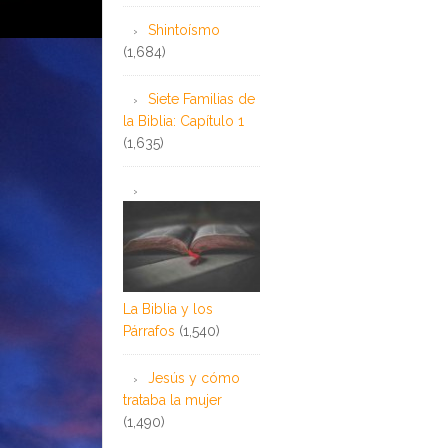
Shintoísmo
(1,684)
Siete Familias de
la Biblia: Capítulo 1
(1,635)
La Biblia y los
Párrafos
(1,540)
Jesús y cómo
trataba la mujer
(1,490)