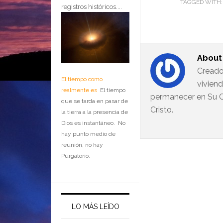
TAGGED WITH
registros históricos....
Abou
Creado
El tiempo como
vivien
realmente es
El tiempo
permanecer en Su C
que se tarda en pasar de
Cristo.
la tierra a la presencia de
Dios es instantáneo. No
hay punto medio de
reunión, no hay
Purgatorio.
LO MÁS LEÍDO