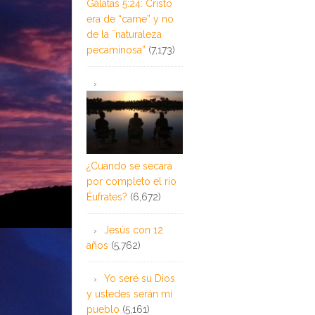
Gálatas 5:24: Cristo
era de “carne” y no
de la ¨naturaleza
pecaminosa”
(7,173)
¿Cuándo se secará
por completo el río
Éufrates?
(6,672)
Jesús con 12
años
(5,762)
Yo seré su Dios
y ustedes serán mi
pueblo
(5,161)