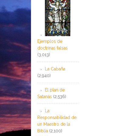
Ejemplos de
doctrinas falsas
(3,013)
La Cabaña
(2,940)
El plan de
Satanás
(2,536)
La
Responsabilidad de
un Maestro de la
Biblia
(2,100)