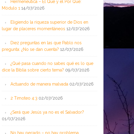
Hermenéutica – El Qué y el Por Qué:
Módulo 1
14/07/2026
Eligiendo la riqueza superior de Dios en
lugar de placeres momentáneos
12/07/2026
Diez preguntas en las que Pablo nos
pregunta: ¿No se dan cuenta?
12/07/2026
¿Qué pasa cuando no sabes qué es lo que
dice la Biblia sobre cierto tema?
09/07/2026
Actuando de manera malvada
02/07/2026
2 Timoteo 4:3
02/07/2026
¿Será que Jesús ya no es el Salvador?
01/07/2026
No hay pecado – no hay problema