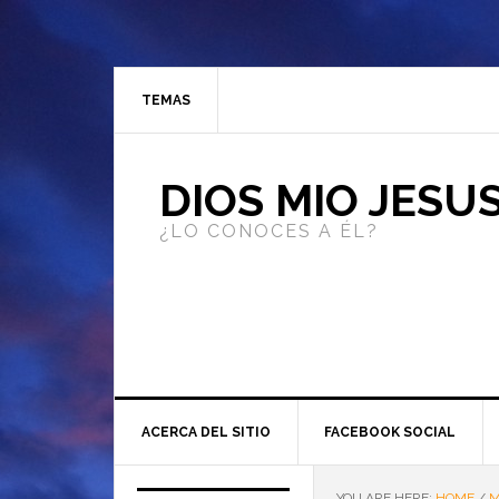
TEMAS
DIOS MIO JESU
¿LO CONOCES A ÉL?
ACERCA DEL SITIO
FACEBOOK SOCIAL
YOU ARE HERE:
HOME
/
M