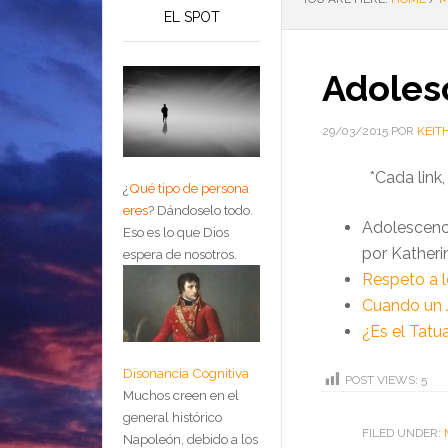
EL SPOT
Adolesc
29/03/2015
POR
KEIT
*Cada link
¿
Qué tipo de persona
eres
?
Dándoselo todo.
Adolescenc
Eso es lo que Dios
por Katheri
espera de nosotros.
Respeto a l
Cuando un J
¿Es el Tatua
Disonancia Cognitiva
POST VIEWS:
5
Muchos creen en el
general histórico
FILED UNDER:
Napoleón, debido a los