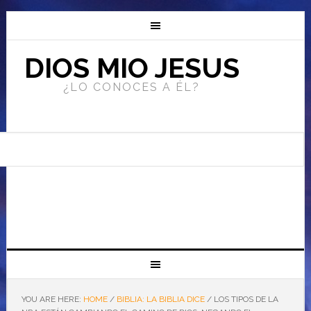
DIOS MIO JESUS
¿LO CONOCES A ÉL?
YOU ARE HERE:
HOME
/
BIBLIA: LA BIBLIA DICE
/
LOS TIPOS DE LA