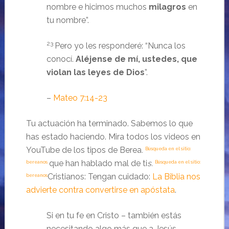
nombre e hicimos muchos
milagros
en
tu nombre”.
23
Pero yo les responderé: “Nunca los
conocí.
Aléjense de mí, ustedes, que
violan las leyes de Dios
”.
–
Mateo 7:14-23
Tu actuación ha terminado. Sabemos lo que
has estado haciendo. Mira todos los videos en
YouTube de los tipos de Berea
.
Búsqueda en el sitio:
que han hablado mal de ti
s.
bereanos
Búsqueda en el sitio:
Cristianos: Tengan cuidado:
La Biblia nos
bereanos
advierte contra convertirse en apóstata
.
Si en tu fe en Cristo – también estás
necesitando algo más que a Jesús,