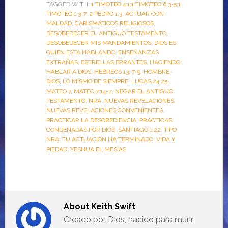
TAGGED WITH:
1 TIMOTEO 4:1;1 TIMOTEO 6:3-5;1
TIMOTEO 1:3-7
,
2 PEDRO 1:3
,
ACTUAR CON
MALDAD
,
CARISMÁTICOS RELIGIOSOS
,
DESOBEDECER EL ANTIGUO TESTAMENTO
,
DESOBEDECER MIS MANDAMIENTOS
,
DIOS ES
QUIEN ESTÁ HABLANDO
,
ENSEÑANZAS
EXTRAÑAS
,
ESTRELLAS ERRANTES
,
HACIENDO
HABLAR A DIOS
,
HEBREOS 13: 7-9
,
HOMBRE-
DIOS
,
LO MISMO DE SIEMPRE
,
LUCAS 24:25
,
MATEO 7
,
MATEO 7:14-2
,
NEGAR EL ANTIGUO
TESTAMENTO
,
NRA
,
NUEVAS REVELACIONES
,
NUEVAS REVELACIONES CONVENIENTES
,
PRACTICAR LA DESOBEDIENCIA
,
PRÁCTICAS
CONDENADAS POR DIOS
,
SANTIAGO 1:22
,
TIPO
NRA
,
TU ACTUACIÓN HA TERMINADO
,
VIDA Y
PIEDAD
,
YESHUA EL MESÍAS
About
Keith Swift
Creado por Dios, nacido para murir,