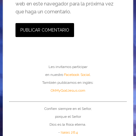
web en este navegador para la próxima vez
que haga un comentario.
Les invitamos participar
en nuestro
Facebook Social
.
También publicamos en inglés:
OhMyGodJesus.com
Confíen siempre en el Señor,
porque el Señor
Dios es la Roca eterna.
-
Isaías 26:4