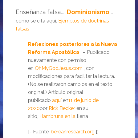
Enseñanza falsa…
Dominionismo
…
como se cita aquí:
Ejemplos de doctrinas
falsas
Reflexiones posteriores a la Nueva
Reforma Apostólica
– Publicado
nuevamente con permiso
en
OhMyGodJesus.com
, con
modificaciones para facilitar la lectura.
(No se realizaron cambios en el texto
original.)
Artículo original
publicado
aquí
en
11 de junio de
2020
por
Rick Becker
en su
sitio,
Hambruna en la
tierra
[- Fuente:
bereanresearch.org
]: