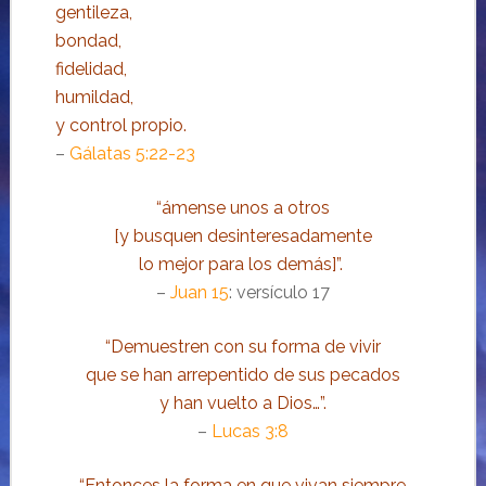
gentileza,
bondad,
fidelidad,
humildad,
y control propio.
–
Gálatas 5:22-23
“ámense unos a otros
[y busquen desinteresadamente
lo mejor para los demás]”.
–
Juan 15
: versículo 17
“Demuestren con su forma de vivir
que se han arrepentido de sus pecados
y han vuelto a Dios…”.
–
Lucas 3:8
“Entonces la forma en que vivan siempre