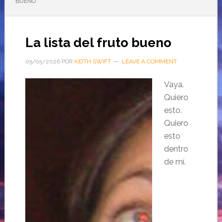
BUENO
La lista del fruto bueno
05/05/2026
POR
KEITH SWIFT
LEAVE A COMMENT
Vaya.
Quiero
esto.
Quiero
esto
dentro
de mí.