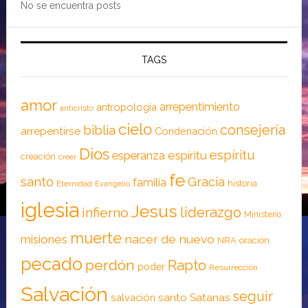
No se encuentra posts
TAGS
amor
arrepentimiento
antropología
anticristo
cielo
consejería
biblia
arrepentirse
Condenación
Dios
espíritu
esperanza
espíritu
creación
creer
fe
santo
Gracia
familia
historia
Eternidad
Evangelio
iglesia
Jesus
liderazgo
infierno
Ministerio
muerte
nacer de nuevo
misiones
NRA
oracion
pecado
perdón
Rapto
poder
Resurrección
Salvación
seguir
santo
Satanas
salvación