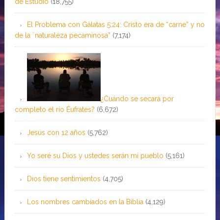
de Estudio
(18,755)
El Problema con Gálatas 5:24: Cristo era de “carne” y no
de la ¨naturaleza pecaminosa”
(7,174)
¿Cuándo se secará por
completo el río Éufrates?
(6,672)
Jesús con 12 años
(5,762)
Yo seré su Dios y ustedes serán mi pueblo
(5,161)
Dios tiene sentimientos
(4,705)
Los nombres cambiados en la Biblia
(4,129)