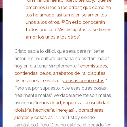
“
Un mandamiento nuevo les doy: “que se
amen los unos a los otros”; que como Yo
los he amado, así también se amen los
35
unos a los otros.
En esto conocerán
todos que son Mis discípulos, si se tienen
amor los unos a los otros.
“
Cristo sabía lo difícil que sería para mí tener
amor. En mi cultura cristiana no es “tan malo”
hoy en día tener simplemente “
enemistades,
contiendas, celos, arrebatos de ira, disputas,
disensiones … envidia …
y cosas como estas
“.
Pero sé, por supuesto, que esas otras cosas
“realmente malas” verdaderamente son malas,
así como
“inmoralidad, impureza, sensualidad,
idolatría, hechicería, [herejías] … borracheras,
juergas y cosas así “
¡Ja! (Estoy siendo
sarcástico.) Pero Dios no califica el pecado “en