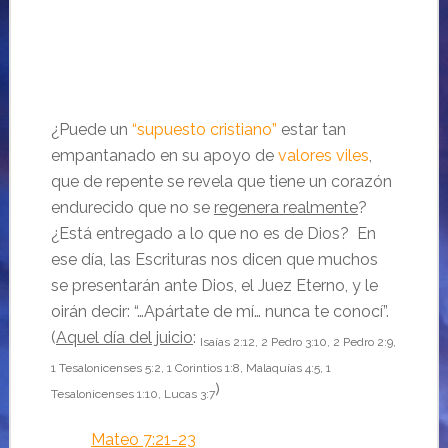
¿Puede un
“supuesto cristiano”
estar tan
empantanado en su apoyo de
valores viles
,
que de repente se revela que tiene un corazón
endurecido que no se
regenera realmente
?
¿Está entregado a lo que no es de Dios? En
ese día, las Escrituras nos dicen que muchos
se presentarán ante Dios, el Juez Eterno, y le
oirán decir: “…Apártate de mí… nunca te conocí”.
(
Aquel día del juicio
:
Isaías 2:12, 2 Pedro 3:10, 2 Pedro 2:9,
1 Tesalonicenses 5:2, 1 Corintios 1:8, Malaquías 4:5, 1
)
Tesalonicenses 1:10, Lucas 3:7
Mateo 7:21-23