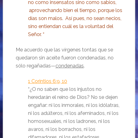
no como insensatos sino como sabios,
aprovechando bien el tiempo, porque los
días son malos.
Así pues, no sean necios,
sino entiendan cuál es la voluntad del
Señor.
“
Me acuerdo que las vírgenes tontas que se
quedaron sin aceite fueron condenadas, no
sólo regañadas—
condenadas
.
1 Corintios 6:9, 10
“
¿O no saben que los injustos no
heredarán el reino de Dios? No se dejen
engañar: ni los inmorales, ni los idólatras,
ni los adúlteros, ni los afeminados, ni los
homosexuales,
ni los ladrones, ni los
avaros, ni los borrachos, ni los
difamadores, ni los estafadores