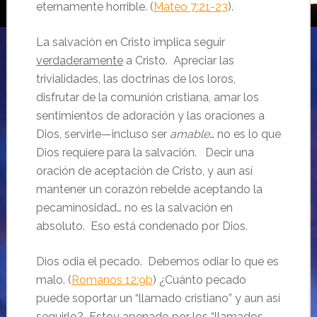
eternamente horrible. (
Mateo 7:21-23
).
La salvación en Cristo implica seguir
verdaderamente
a Cristo. Apreciar las
trivialidades, las doctrinas de los loros,
disfrutar de la comunión cristiana, amar los
sentimientos de adoración y las oraciones a
Dios, servirle—incluso ser
amable
… no es lo que
Dios requiere para la salvación. Decir una
oración de aceptación de Cristo, y aun así
mantener un corazón rebelde aceptando la
pecaminosidad… no es la salvación en
absoluto. Eso está condenado por Dios.
Dios odia el pecado. Debemos odiar lo que es
malo. (
Romanos 12:9b
) ¿Cuánto pecado
puede soportar un “llamado cristiano” y aun así
seguirlo? Estoy apenado por los “llamados