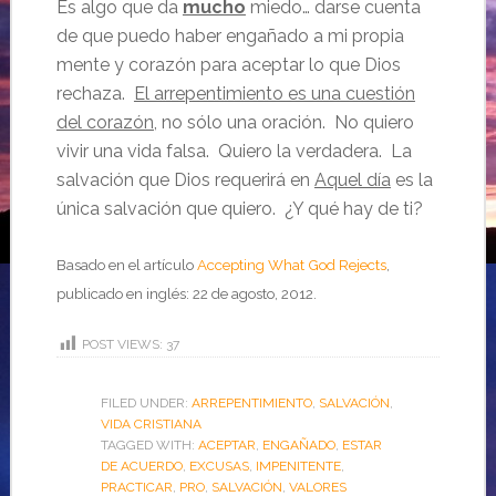
Es algo que da
mucho
miedo… darse cuenta
de que puedo haber engañado a mi propia
mente y corazón para aceptar lo que Dios
rechaza.
El arrepentimiento es una cuestión
del corazón
, no sólo una oración. No quiero
vivir una vida falsa. Quiero la verdadera. La
salvación que Dios requerirá en
Aquel día
es la
única salvación que quiero. ¿Y qué hay de ti?
Basado en el artículo
Accepting What God Rejects
,
publicado en inglés: 22 de agosto, 2012.
POST VIEWS:
37
FILED UNDER:
ARREPENTIMIENTO
,
SALVACIÓN
,
VIDA CRISTIANA
TAGGED WITH:
ACEPTAR
,
ENGAÑADO
,
ESTAR
DE ACUERDO
,
EXCUSAS
,
IMPENITENTE
,
PRACTICAR
,
PRO
,
SALVACIÓN
,
VALORES