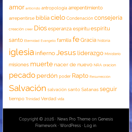
amor
arrepentimiento
antropología
anticristo
cielo
consejería
biblia
arrepentirse
Condenación
Dios
espíritu
esperanza
espíritu
creación
creer
fe
santo
Gracia
familia
historia
Eternidad
Evangelio
iglesia
Jesus
liderazgo
infierno
Ministerio
muerte
nacer de nuevo
misiones
NRA
oracion
pecado
perdón
Rapto
poder
Resurrección
Salvación
seguir
santo
Satanas
salvación
tiempo
Verdad
Trinidad
vida
Copyright © 2026 ·
News Pro Theme
on
Genesis
Framework
·
WordPress
·
Log in