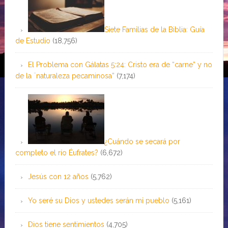
Siete Familias de la Biblia: Guía
de Estudio
(18,756)
El Problema con Gálatas 5:24: Cristo era de “carne” y no
de la ¨naturaleza pecaminosa”
(7,174)
¿Cuándo se secará por
completo el río Éufrates?
(6,672)
Jesús con 12 años
(5,762)
Yo seré su Dios y ustedes serán mi pueblo
(5,161)
Dios tiene sentimientos
(4,705)