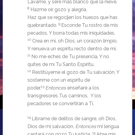
Lávame, y seré más blanco que la nieve.
8
Hazme oír gozo y alegría,
Haz que se regocijen los huesos que has
9
quebrantado.
Esconde Tu rostro de mis
pecados,
Y borra todas mis iniquidades.
10
Crea en mí, oh Dios, un corazón limpio,
Y renueva un espíritu recto dentro de mí.
11
No me eches de Tu presencia, Y no
quites de mí Tu Santo Espíritu.
12
Restitúyeme el gozo de Tu salvación, Y
sostenme con un espíritu de
13
poder.
Entonces
enseñaré a los
transgresores Tus caminos, Y los
pecadores se convertirán a Ti.
14
Líbrame de delitos de sangre, oh Dios,
Dios de mi salvación,
Entonces
mi lengua
15
cantará con gozo Tu justicia.
Abre mis