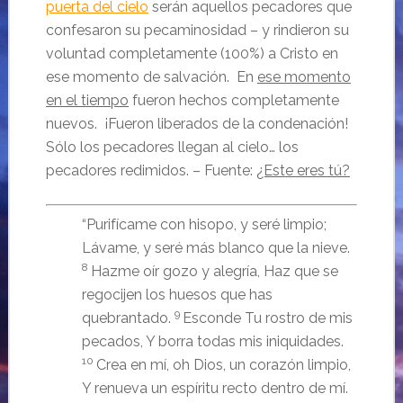
puerta del cielo
serán aquellos pecadores que
confesaron su pecaminosidad – y rindieron su
voluntad completamente (100%) a Cristo en
ese momento de salvación. En
ese momento
en el tiempo
fueron hechos completamente
nuevos. ¡Fueron liberados de la condenación!
Sólo los pecadores llegan al cielo… los
pecadores redimidos. – Fuente:
¿Este eres tú?
“Purifícame con hisopo, y seré limpio;
Lávame, y seré más blanco que la nieve.
8
Hazme oír gozo y alegría, Haz que se
regocijen los huesos que has
9
quebrantado.
Esconde Tu rostro de mis
pecados, Y borra todas mis iniquidades.
10
Crea en mí, oh Dios, un corazón limpio,
Y renueva un espíritu recto dentro de mí.