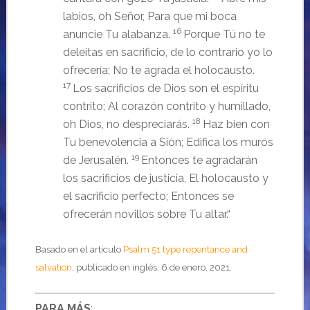
labios, oh Señor,
Para que mi boca
16
anuncie Tu alabanza.
Porque Tú no te
deleitas en sacrificio, de lo contrario yo lo
ofrecería;
No te agrada el holocausto.
17
Los sacrificios de Dios son el espíritu
contrito;
Al corazón contrito y humillado,
18
oh Dios, no despreciarás.
Haz bien con
Tu benevolencia a Sión; Edifica los muros
19
de Jerusalén.
Entonces te agradarán
los sacrificios de justicia, El holocausto y
el sacrificio perfecto; Entonces se
ofrecerán novillos sobre Tu altar.“
Basado en el artículo
Psalm 51 type repentance and
salvation
, publicado en inglés: 6 de enero, 2021.
PARA MÁS
: