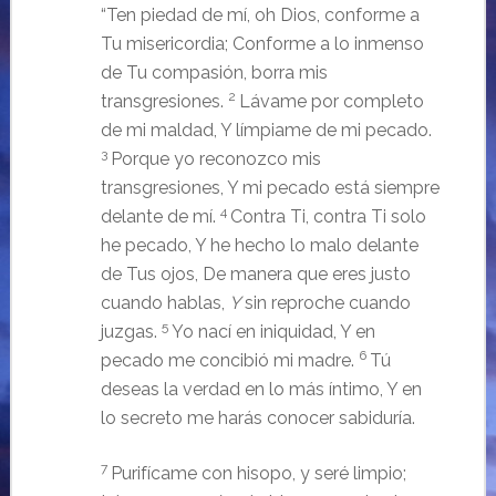
“Ten piedad de mí, oh Dios, conforme a
Tu misericordia; Conforme a lo inmenso
de Tu compasión, borra mis
2
transgresiones.
Lávame por completo
de mi maldad, Y límpiame de mi pecado.
3
Porque yo reconozco mis
transgresiones, Y mi pecado está siempre
4
delante de mí.
Contra Ti, contra Ti solo
he pecado, Y he hecho lo malo delante
de Tus ojos, De manera que eres justo
cuando hablas,
Y
sin reproche cuando
5
juzgas.
Yo nací en iniquidad, Y en
6
pecado me concibió mi madre.
Tú
deseas la verdad en lo más íntimo, Y en
lo secreto me harás conocer sabiduría.
7
Purifícame con hisopo, y seré limpio;