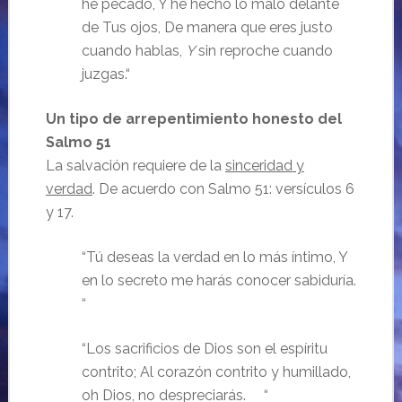
he pecado,
Y he hecho lo malo delante
de Tus ojos,
De manera que eres justo
cuando hablas,
Y
sin reproche cuando
juzgas.
“
Un tipo de arrepentimiento honesto del
Salmo 51
La salvación requiere de la
sinceridad y
verdad
. De acuerdo con Salmo 51: versículos 6
y 17.
“
Tú deseas la verdad en lo más íntimo,
Y
en lo secreto me harás conocer sabiduría.
“
“
Los sacrificios de Dios son el espíritu
contrito;
Al corazón contrito y humillado,
oh Dios, no despreciarás.
“