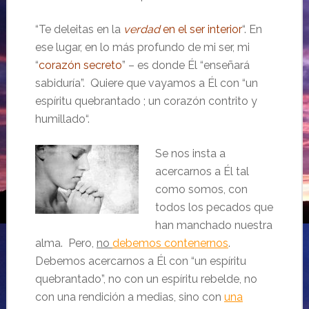
“Te deleitas en la
verdad
en el ser interior
“. En
ese lugar, en lo más profundo de mi ser, mi
“
corazón secreto
” – es donde Él “enseñará
sabiduría”. Quiere que vayamos a Él con “
un
espíritu quebrantado ;
un corazón contrito y
humillado
“.
Se nos insta a
acercarnos a Él tal
como somos, con
todos los pecados que
han manchado nuestra
alma. Pero,
no
debemos contenernos
.
Debemos acercarnos a Él con “un espíritu
quebrantado”, no con un espíritu rebelde, no
con una rendición a medias, sino con
una