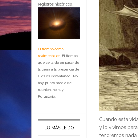
registros históricos....
El tiempo como
realmente es
El tiempo
que se tarda en pasar de
la tierra a la presencia de
Dios es instantáneo. No
hay punto medio de
reunión, no hay
Purgatorio.
Cuando esta vid
y lo vivimos par
LO MÁS LEÍDO
tendremos nada