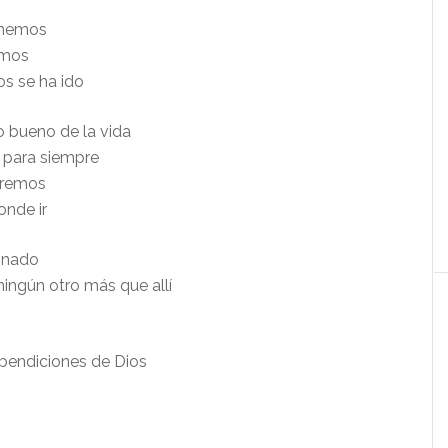
enemos
amos
os se ha ido
o bueno de la vida
o para siempre
dremos
onde ir
ignado
ningún otro más que allí
bendiciones de Dios