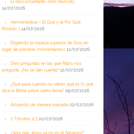
El desconcertante John Pavlovitz
14/07/2026
Hermenéutica – El Qué y el Por Qué:
Módulo 1
14/07/2026
Eligiendo la riqueza superior de Dios en
lugar de placeres momentáneos
12/07/2026
Diez preguntas en las que Pablo nos
pregunta: ¿No se dan cuenta?
12/07/2026
¿Qué pasa cuando no sabes qué es lo que
dice la Biblia sobre cierto tema?
09/07/2026
Actuando de manera malvada
02/07/2026
2 Timoteo 4:3
02/07/2026
¿Será que Jesús ya no es el Salvador?