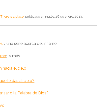
o
There is a place
, publicado en inglés: 28 de enero, 2019.
os
… una serie acerca del infierno:
erno
; y más.
 hacia el cielo
que le das al cielo?
nsar o la Palabra de Dios?
evo