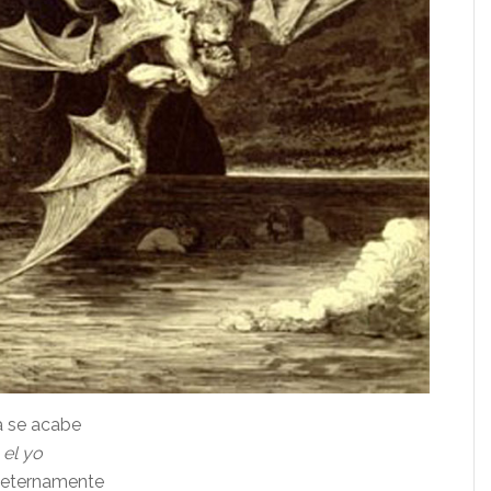
a se acabe
a
el yo
 eternamente