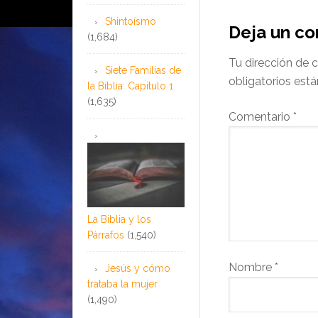
Shintoísmo
Deja un c
(1,684)
Tu dirección de c
Siete Familias de
obligatorios es
la Biblia: Capítulo 1
(1,635)
Comentario
*
La Biblia y los
Párrafos
(1,540)
Nombre
*
Jesús y cómo
trataba la mujer
(1,490)