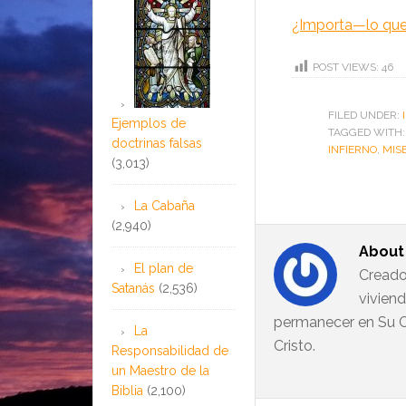
¿Importa—lo que
POST VIEWS:
46
FILED UNDER:
Ejemplos de
TAGGED WITH
doctrinas falsas
INFIERNO
,
MIS
(3,013)
La Cabaña
(2,940)
Abou
El plan de
Creado
Satanás
(2,536)
vivien
permanecer en Su C
La
Cristo.
Responsabilidad de
un Maestro de la
Biblia
(2,100)