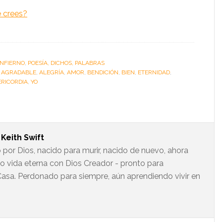
 crees?
INFIERNO
,
POESÍA, DICHOS, PALABRAS
:
AGRADABLE
,
ALEGRÍA
,
AMOR
,
BENDICIÓN
,
BIEN
,
ETERNIDAD
,
ERICORDIA
,
YO
t
Keith Swift
 por Dios, nacido para murir, nacido de nuevo, ahora
do vida eterna con Dios Creador - pronto para
asa. Perdonado para siempre, aún aprendiendo vivir en