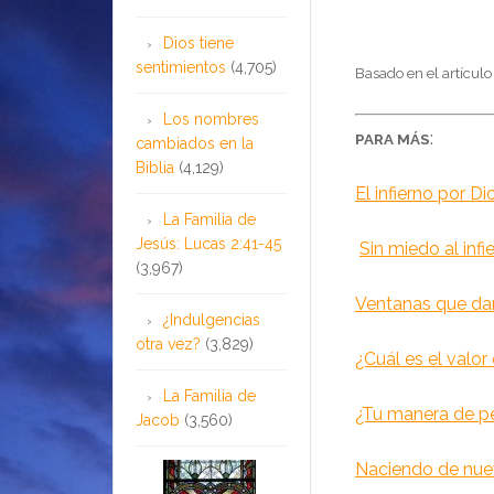
Dios tiene
sentimientos
(4,705)
Basado en el artícul
Los nombres
:
PARA MÁS
cambiados en la
Biblia
(4,129)
El infierno por Di
La Familia de
Jesús: Lucas 2:41-45
Sin miedo al infi
(3,967)
Ventanas que dan
¿Indulgencias
otra vez?
(3,829)
¿Cuál es el valor 
La Familia de
¿Tu manera de pe
Jacob
(3,560)
Naciendo de nu