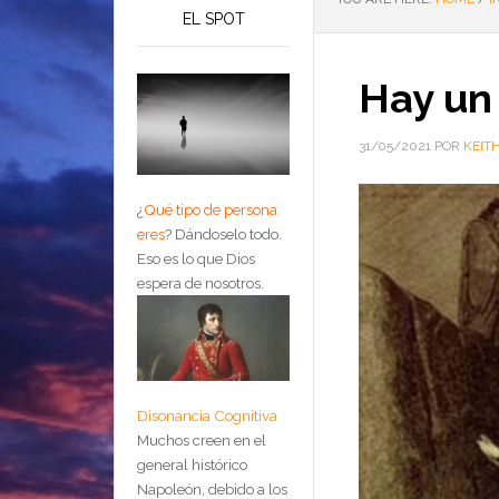
EL SPOT
Hay un
31/05/2021
POR
KEIT
¿
Qué tipo de persona
eres
?
Dándoselo todo.
Eso es lo que Dios
espera de nosotros.
Disonancia Cognitiva
Muchos creen en el
general histórico
Napoleón, debido a los