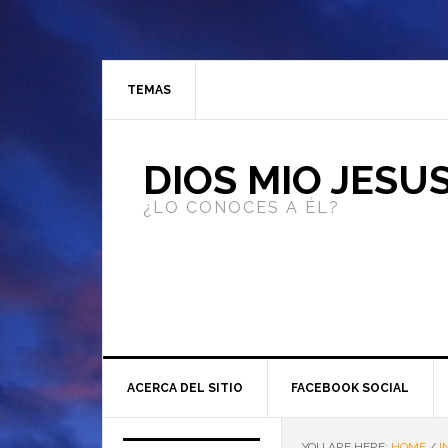
TEMAS
DIOS MIO JESU
¿LO CONOCES A ÉL?
ACERCA DEL SITIO
FACEBOOK SOCIAL
YOU ARE HERE:
HOME
/
I