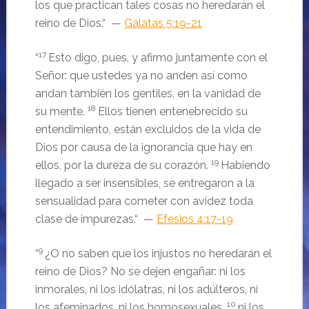
los que practican tales cosas no heredarán el
reino de Dios.
“ —
Gálatas 5:19-21
17
“
Esto digo, pues, y afirmo juntamente con el
Señor: que ustedes ya no anden así como
andan también los gentiles, en la vanidad de
18
su mente.
Ellos tienen entenebrecido su
entendimiento, están excluidos de la vida de
Dios por causa de la ignorancia que hay en
19
ellos, por la dureza de su corazón.
Habiendo
llegado a ser insensibles, se entregaron a la
sensualidad para cometer con avidez toda
clase de impurezas.
“ —
Efesios 4:17-19
9
“
¿O no saben que los injustos no heredarán el
reino de Dios? No se dejen engañar: ni los
inmorales, ni los idólatras, ni los adúlteros, ni
10
los afeminados, ni los homosexuales,
ni los