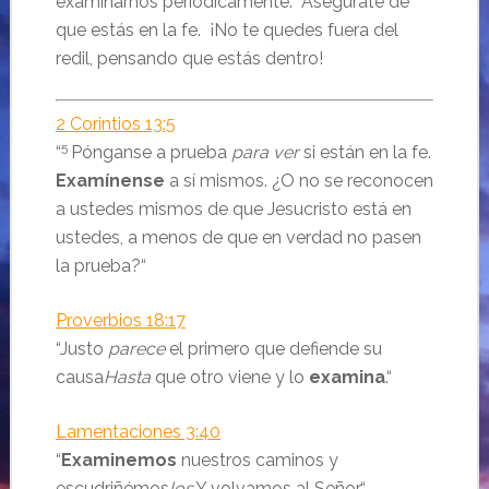
examinarnos periódicamente. Asegúrate de
que estás en la fe. ¡No te quedes fuera del
redil, pensando que estás dentro!
2 Corintios 13:5
5
“
Pónganse a prueba
para ver
si están en la fe.
Examínense
a sí mismos. ¿O no se reconocen
a ustedes mismos de que Jesucristo está en
ustedes, a menos de que en verdad no pasen
la prueba?“
Proverbios 18:17
“
Justo
parece
el primero que defiende su
causa
Hasta
que otro viene y lo
examina
.
“
Lamentaciones 3:40
“
Examinemos
nuestros caminos y
escudriñémos
los
,
Y volvamos al
Señor
.
“