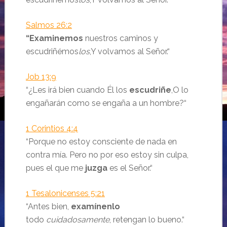
Salmos 26:2
“
Examinemos
nuestros caminos y
escudriñémos
los
,
Y volvamos al
Señor
.
“
Job 13:9
“
¿Les irá bien cuando Él los
escudriñe
,
O lo
engañarán como se engaña a un hombre?
“
1 Corintios 4:4
“Porque no estoy consciente de nada en
contra mía. Pero no por eso estoy sin culpa,
pues el que me
juzga
es el Señor.“
1 Tesalonicenses 5:21
“Antes bien,
examínenlo
todo
cuidadosamente
, retengan lo bueno.“