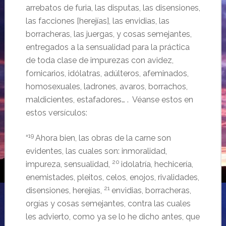
arrebatos de furia, las disputas, las disensiones,
las facciones [herejías], las envidias, las
borracheras, las juergas, y cosas semejantes,
entregados a la sensualidad para la práctica
de toda clase de impurezas con avidez,
fornicarios, idólatras, adúlteros, afeminados,
homosexuales, ladrones, avaros, borrachos,
maldicientes, estafadores… . Véanse estos en
estos versículos:
19
“
Ahora bien, las obras de la carne son
evidentes, las cuales son: inmoralidad,
20
impureza, sensualidad,
idolatría, hechicería,
enemistades, pleitos, celos, enojos, rivalidades,
21
disensiones, herejías,
envidias, borracheras,
orgías y cosas semejantes, contra las cuales
les advierto, como ya se lo he dicho antes, que