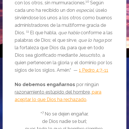
10
con los otros, sin murmuraciones.
Según
cada uno ha recibido un don
especial
, úselo
sirviéndose los unos a los otros como buenos
administradores de la multiforme gracia de
11
Dios.
El que habla,
que hable
conforme a las
palabras de Dios; el que sirve,
que lo haga
por
la fortaleza que Dios da, para que en todo
Dios sea glorificado mediante Jesucristo, a
quien pertenecen la gloria y el dominio por los
siglos de los siglos. Amén.
“ —
1 Pedro 4:7-11
No debemos engañarnos
por ningún
razonamiento estúpido del hombre,
para
aceptar lo que Dios ha rechazado
.
7
“
No se dejen engañar,
de Dios nadie se burl;
pues todo lo que el hombre siembre,