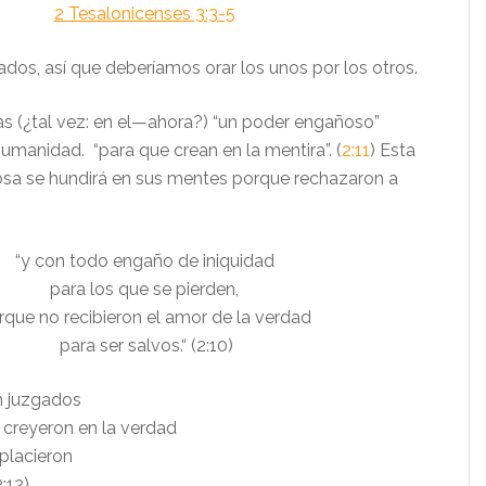
2 Tesalonicenses 3:3-5
dos, así que deberíamos orar los unos por los otros.
ías (¿tal vez: en el—ahora?) “un poder engañoso”
umanidad. “para que crean en la mentira”. (
2:11
) Esta
osa se hundirá en sus mentes porque rechazaron a
“y con todo engaño de iniquidad
para los que se pierden,
rque no recibieron el amor de la verdad
para ser salvos.“ (2:10)
an juzgados
 creyeron en la verdad
placieron
2:12)