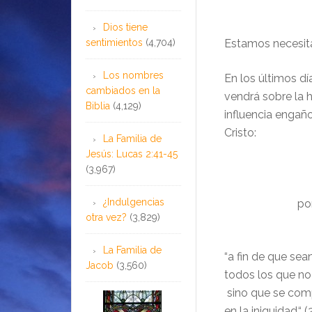
Dios tiene
sentimientos
(4,704)
Estamos necesita
Los nombres
En los últimos d
cambiados en la
vendrá sobre la h
Biblia
(4,129)
influencia engañ
Cristo:
La Familia de
Jesús: Lucas 2:41-45
(3,967)
¿Indulgencias
po
otra vez?
(3,829)
La Familia de
“a fin de que se
Jacob
(3,560)
todos los que no
sino que se com
en la iniquidad.“ (