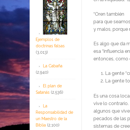
“Oren también
para que seamos
y malos, porque n
Ejemplos de
Es algo que da m
doctrinas falsas
esa “influencia e
(3,013)
entonces, como di
La Cabaña
(2,940)
La gente “cr
La gente to
El plan de
Satanás
(2,536)
Es una cosa loca,
vive lo contrario.
La
algunos que vive
Responsabilidad de
pecados de las pe
un Maestro de la
Biblia
(2,100)
sistemas de creen