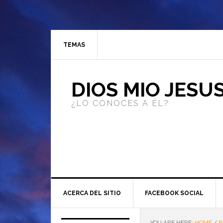
TEMAS
DIOS MIO JESU
¿LO CONOCES A ÉL?
ACERCA DEL SITIO
FACEBOOK SOCIAL
YOU ARE HERE:
HOME
/
B