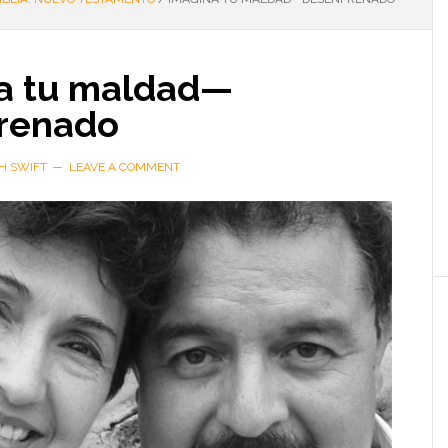
a tu maldad—
renado
H SWIFT
LEAVE A COMMENT