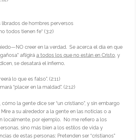
 librados de hombres perversos
o todos tienen fe“ (3:2)
iedo—NO creer en la verdad. Se acerca el día en que
ngañosa” afligirá
a todos los que no están en Cristo
, y
cen, se desatará el infierno.
eerá lo que es falso”. (2:11)
mará “placer en la maldad”. (2:12)
 cómo la gente dice ser “un cristiano”, y sin embargo
 Mire a su alrededor a la gente en las noticias o a
n localmente, por ejemplo. No me refiero a los
rsonas, sino más bien a los estilos de vida y
cias de estas personas: Pretenden ser “cristianos”