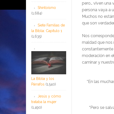
pero… viven una 
Shintoísmo
persona vaya a u
(1,684)
Muchos no está
que son verdade
Siete Familias de
la Biblia: Capítulo 1
Nos corresponde
(1,635)
maldad que nos ro
constantemente 
moderación en el
caminar y nuestr
La Biblia y los
“
En las muchas 
Párrafos
(1,540)
Jesús y cómo
trataba la mujer
“Pero se salv
(1,490)