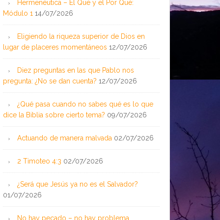
Hermenéutica – El Qué y el Por Qué:
Módulo 1
14/07/2026
Eligiendo la riqueza superior de Dios en
lugar de placeres momentáneos
12/07/2026
Diez preguntas en las que Pablo nos
pregunta: ¿No se dan cuenta?
12/07/2026
¿Qué pasa cuando no sabes qué es lo que
dice la Biblia sobre cierto tema?
09/07/2026
Actuando de manera malvada
02/07/2026
2 Timoteo 4:3
02/07/2026
¿Será que Jesús ya no es el Salvador?
01/07/2026
No hay pecado – no hay problema