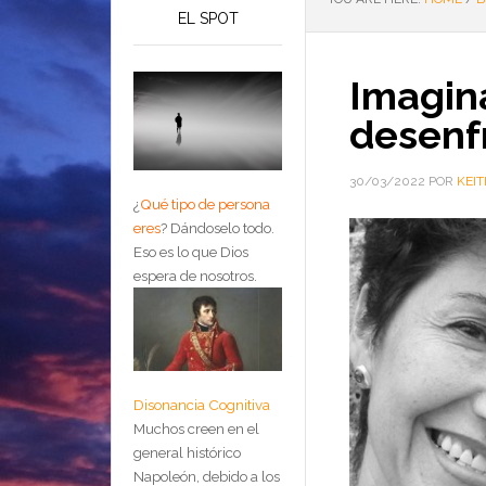
EL SPOT
Imagin
desenf
30/03/2022
POR
KEIT
¿
Qué tipo de persona
eres
?
Dándoselo todo.
Eso es lo que Dios
espera de nosotros.
Disonancia Cognitiva
Muchos creen en el
general histórico
Napoleón, debido a los