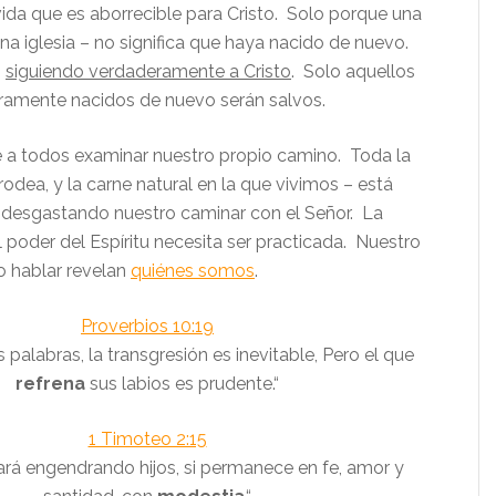
vida que es aborrecible para Cristo. Solo porque una
na iglesia – no significa que haya nacido de nuevo.
n
siguiendo verdaderamente a Cristo
. Solo aquellos
ramente nacidos de nuevo serán salvos.
 a todos examinar nuestro propio camino. Toda la
dea, y la carne natural en la que vivimos – está
desgastando nuestro caminar con el Señor. La
 poder del Espíritu necesita ser practicada. Nuestro
o hablar revelan
quiénes somos
.
Proverbios 10:19
palabras, la transgresión es inevitable,
Pero el que
refrena
sus labios es prudente.
“
1 Timoteo 2:15
ará engendrando hijos, si permanece en fe, amor y