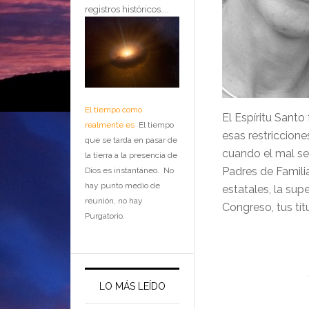
registros históricos....
El tiempo como
El Espíritu Santo
realmente es
El tiempo
esas restriccion
que se tarda en pasar de
cuando el mal se
la tierra a la presencia de
Padres de Familia
Dios es instantáneo. No
hay punto medio de
estatales, la sup
reunión, no hay
Congreso, tus tít
Purgatorio.
LO MÁS LEÍDO