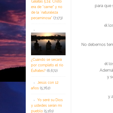
Gálatas 5:24: Cristo
para que 
era de “carne” y no
de la ¨naturaleza
pecaminosa”
(7,173)
él lo
No debemos temer
¿Cuándo se secará
él l
por completo el río
Además
Éufrates?
(6,672)
y s
Jesús con 12
años
(5,762)
y 
Yo seré su Dios
y ustedes serán mi
pueblo
(5,161)