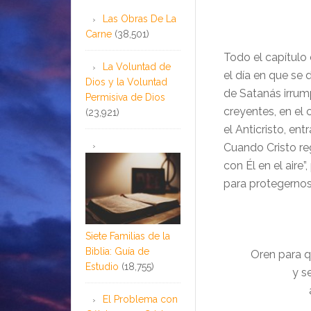
Las Obras De La
Carne
(38,501)
Todo el capítulo
La Voluntad de
el día en que se 
Dios y la Voluntad
de Satanás irrum
Permisiva de Dios
creyentes, en el 
(23,921)
el Anticristo, en
Cuando Cristo re
con Él en el aire
para protegernos
Siete Familias de la
Biblia: Guía de
Oren para q
Estudio
(18,755)
y s
El Problema con