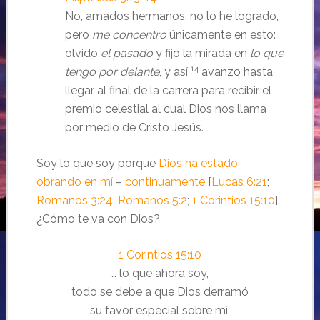
No, amados hermanos, no lo he logrado,
pero
me concentro
únicamente en esto:
olvido
el pasado
y fijo la mirada en
lo que
14
tengo por delante
, y así
avanzo hasta
llegar al final de la carrera para recibir el
premio celestial al cual Dios nos llama
por medio de Cristo Jesús.
Soy lo que soy porque
Dios ha estado
obrando en mí
–
continuamente
[
Lucas 6:21
;
Romanos 3:24
;
Romanos 5:2
;
1 Corintios 15:10
].
¿Cómo te va con Dios?
1 Corintios 15:10
… lo que ahora soy,
todo se debe a que Dios derramó
su favor especial sobre mí,