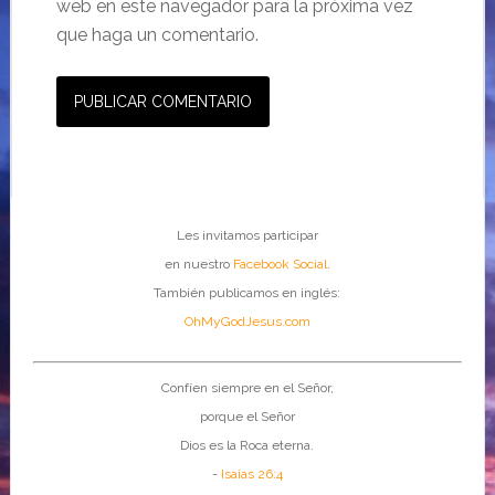
web en este navegador para la próxima vez
que haga un comentario.
Les invitamos participar
en nuestro
Facebook Social
.
También publicamos en inglés:
OhMyGodJesus.com
Confíen siempre en el Señor,
porque el Señor
Dios es la Roca eterna.
-
Isaías 26:4