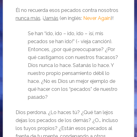
Él no recuerda esos pecados contra nosotros
nunca más
. ¡
Jamás
(en inglés:
Never Again
)!
Se han “ido, ido – ido, ido – ¡sí, mis
pecados se han ido!” (- vieja canción).
Entonces, ¿por qué preocuparse? ¿Por
qué castigarnos con nuestros fracasos?
Dios nunca lo hace. Satanás lo hace. Y
nuestro propio pensamiento débil lo
hace. ¿No es Dios un mejor ejemplo de
qué hacer con los “pecados” de nuestro
pasado?
Dios perdona. ¿Lo haces tú? ¿Qué tan lejos
dejas los pecados de los demás? ¿O… incluso
los tuyos propios? ¿Están esos pecados al
frente de tu mente, condenando a otros,