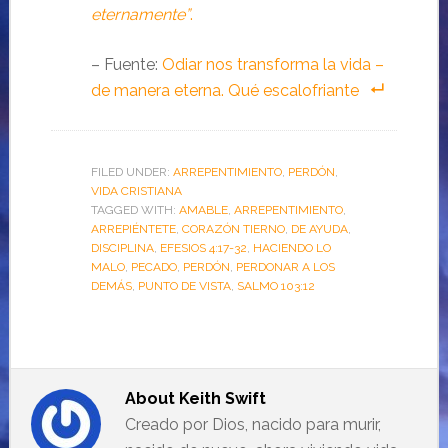
eternamente”
.
– Fuente:
Odiar nos transforma la vida –
de manera eterna. Qué escalofriante
FILED UNDER:
ARREPENTIMIENTO
,
PERDÓN
,
VIDA CRISTIANA
TAGGED WITH:
AMABLE
,
ARREPENTIMIENTO
,
ARREPIÉNTETE
,
CORAZÓN TIERNO
,
DE AYUDA
,
DISCIPLINA
,
EFESIOS 4:17-32
,
HACIENDO LO
MALO
,
PECADO
,
PERDÓN
,
PERDONAR A LOS
DEMÁS
,
PUNTO DE VISTA
,
SALMO 103:12
About
Keith Swift
Creado por Dios, nacido para murir,