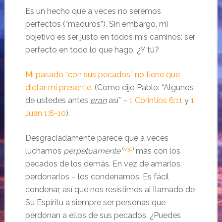
Es un hecho que a veces no seremos
perfectos (“maduros”). Sin embargo, mi
objetivo es ser justo en todos mis caminos: ser
perfecto en todo lo que hago. ¿Y tú?
Mi pasado “con sus pecados” no tiene que
dictar mi presente
. (Como dijo Pablo: “Algunos
de ustedes antes
eran
así” –
1 Corintios 6:11
y
1
Juan 1:8-10
).
Desgraciadamente parece que a veces
(
v31
)
luchamos
perpetuamente
más con los
pecados de los demás. En vez de amarlos,
perdonarlos – los condenamos. Es fácil
condenar, así que nos resistimos al llamado de
Su Espíritu a siempre ser personas que
perdonan a ellos de sus pecados. ¿Puedes