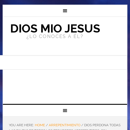
DIOS MIO JESUS
¿LO CONOCES A ÉL?
YOU ARE HERE:
HOME
/
ARREPENTIMIENTO
/
DIOS PERDONA TODAS