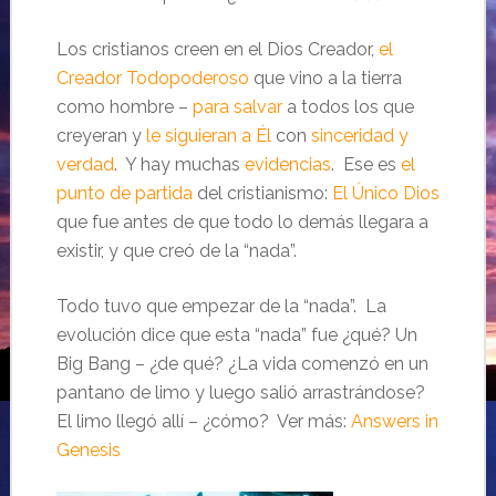
Los cristianos creen en el Dios Creador,
el
Creador Todopoderoso
que vino a la tierra
como hombre –
para salvar
a todos los que
creyeran y
le siguieran a Él
con
sinceridad y
verdad
. Y hay muchas
evidencias
. Ese es
el
punto de partida
del cristianismo:
El Único Dios
que fue antes de que todo lo demás llegara a
existir, y que creó de la “nada”.
Todo tuvo que empezar de la “nada”. La
evolución dice que esta “nada” fue ¿qué? Un
Big Bang – ¿de qué? ¿La vida comenzó en un
pantano de limo y luego salió arrastrándose?
El limo llegó allí – ¿cómo? Ver más:
Answers in
Genesis