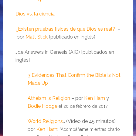
Dios vs. la ciencia
¿Existen pruebas físicas de que Dios es real?
–
por
Matt Slick
(publicado en inglés)
…de Answers in Genesis (AIG) [publicados en
inglés]
3 Evidences That Confirm the Bible is Not
Made Up
Atheism Is Religion
– por
Ken Ham
y
Bodie Hodge
el 20 de febrero de 2017
World Religions
… (Vídeo de 45 minutos)
por
Ken Ham
:
“Acompáñame mientras charlo