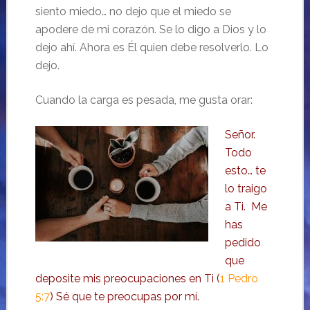
siento miedo… no dejo que el miedo se
apodere de mi corazón. Se lo digo a Dios y lo
dejo ahí. Ahora es Él quien debe resolverlo. Lo
dejo.
Cuando la carga es pesada, me gusta orar:
Señor.
Todo
esto… te
lo traigo
a Ti. Me
has
pedido
que
deposite mis preocupaciones en Ti (
1 Pedro
5:7
) Sé que te preocupas por mí.