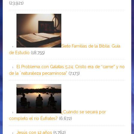
(23,921)
Siete Familias de la Biblia: Guía
de Estudio
(18,755)
El Problema con Gálatas 5:24: Cristo era de “carne” y no
de la ¨naturaleza pecaminosa”
(7,173)
¿Cuándo se secará por
completo el río Éufrates?
(6,672)
Jesús con 12 años
(5,762)