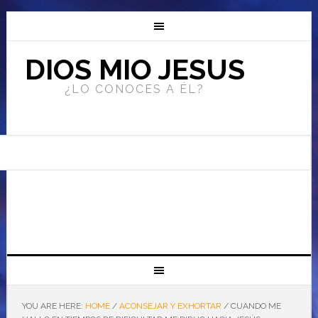
DIOS MIO JESUS
¿LO CONOCES A ÉL?
YOU ARE HERE:
HOME
/
ACONSEJAR Y EXHORTAR
/
CUANDO ME