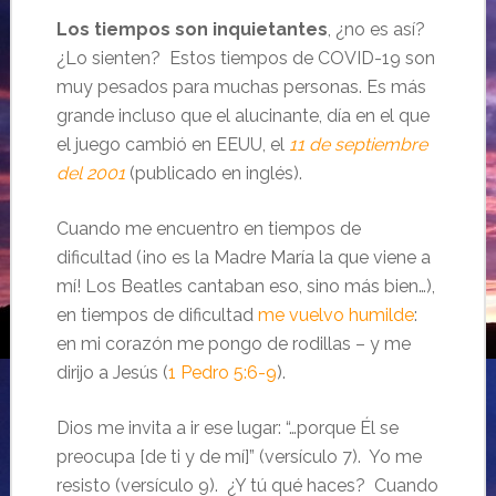
Los tiempos son inquietantes
, ¿no es así?
¿Lo sienten? Estos tiempos de COVID-19 son
muy pesados para muchas personas. Es más
grande incluso que el alucinante, día en el que
el juego cambió en EEUU, el
11 de septiembre
del 2001
(publicado en inglés).
Cuando me encuentro en tiempos de
dificultad (¡no es la Madre María la que viene a
mí! Los Beatles cantaban eso, sino más bien…),
en tiempos de dificultad
me vuelvo humilde
:
en mi corazón me pongo de rodillas – y me
dirijo a Jesús (
1 Pedro 5:6-9
).
Dios me invita a ir ese lugar: “…porque Él se
preocupa [de ti y de mí]” (versículo 7). Yo me
resisto (versículo 9). ¿Y tú qué haces? Cuando