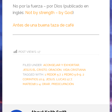
No por la fuerza – por Dios (publicado en
inglés:
Not by strength – by God
)
Antes de una buena taza de café
POST VIEWS:
17
FILED UNDER:
ACONSEJAR Y EXHORTAR
,
JESÚS EL CRISTO
,
ORACIÓN
,
VIDA CRISTIANA
TAGGED WITH:
1 PEDOR 5:7
,
1 PEDRO 5:6-9
,
2
CORINTIOS 10:5
,
JESUS
,
LUCAS 12:7
,
MATEO18:1-4
,
ORAR
,
PREOCUPACIÓN