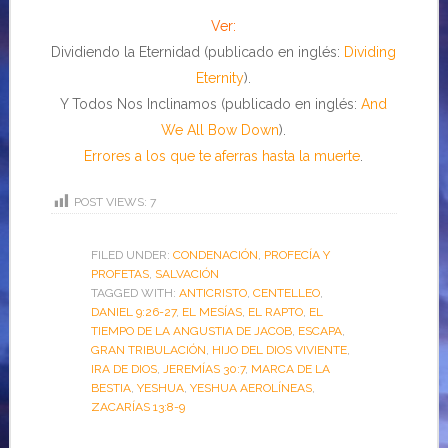
Ver:
Dividiendo la Eternidad (publicado en inglés:
Dividing
Eternity
).
Y Todos Nos Inclinamos (publicado en inglés:
And
We All Bow Down
).
Errores a los que te aferras hasta la muerte
.
POST VIEWS:
7
FILED UNDER:
CONDENACIÓN
,
PROFECÍA Y
PROFETAS
,
SALVACIÓN
TAGGED WITH:
ANTICRISTO
,
CENTELLEO
,
DANIEL 9:26-27
,
EL MESÍAS
,
EL RAPTO
,
EL
TIEMPO DE LA ANGUSTIA DE JACOB
,
ESCAPA
,
GRAN TRIBULACIÓN
,
HIJO DEL DIOS VIVIENTE
,
IRA DE DIOS
,
JEREMÍAS 30:7
,
MARCA DE LA
BESTIA
,
YESHUA
,
YESHUA AEROLÍNEAS
,
ZACARÍAS 13:8-9