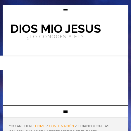
DIOS MIO JESUS
¿LO CONOCES A ÉL?
YOU ARE HERE:
HOME
/
CONDENACIÓN
/
LIDIANDO CON LAS