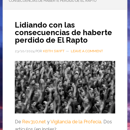
CONSECUENCIAS DE HABERTE PERDIDO DE EL RAPTO
Lidiando con las
consecuencias de haberte
perdido de El Rapto
23/10/2024
POR
KEITH SWIFT
LEAVE A COMMENT
De
Rev310.net
y
Vigilancia de la Profecía
. Dos
artículos (en ingles):