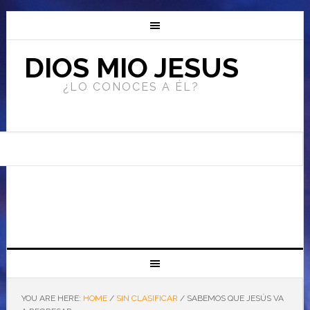
DIOS MIO JESUS
¿LO CONOCES A ÉL?
YOU ARE HERE:
HOME
/
SIN CLASIFICAR
/
SABEMOS QUE JESÚS VA