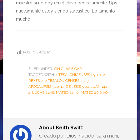
maestro si no doy en el clavo perfectamente. Ups…
nuevamente estoy siendo sarcástico. Lo lamento
mucho.
POST VIEWS:
19
FILED UNDER:
SIN CLASIFICAR
TAGGED WITH:
1 TESALONICENSES 1:9-10
,
2
REYES 2
,
2 TESALONICENSES 2:1-3
,
APOCALIPSIS 3:10-11
,
GÉNESIS 5:24
,
JUAN 14:1-
4
,
LUCAS 21:36
,
MATEO 24:30
,
MATEO 26:63-65
About
Keith Swift
Creado por Dios, nacido para murir,