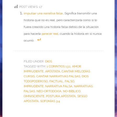
POST VIEWS:
17
impulsar una narrativa falsa
…Significa transmitir una
historia que no es real, pero caracterizarla como si lo
fuera creando una historia falsa detrás de la situación
para hacerla
parecer real
, cuando la historia en sí nunca
ocurrió.
FILED UNDER:
DIOS
TAGGED WITH:
1 CORINTIOS 13:1
,
AMOR
IMPRUDENTE
,
APÓSTATA
,
CANTAR MELODÍAS
CURSIS
,
CANTAR NARRATIVAS FALSAS
,
DIOS
TODOPODEROSO
,
FACTUAL
,
FALSO
,
IMPRUDENTE
,
NARRATIVA FALSA
,
NARRATIVAS
FALSAS
,
NEO-ORTODOXIA
,
NO-BÍBLICO
,
OMNISCIENTE
,
POSTURA APÓSTATA
,
SESGO
APÓSTATA
,
SOFONÍAS 3:4