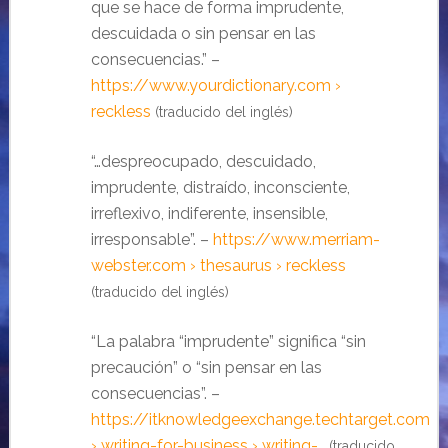
que se hace de forma imprudente,
descuidada o sin pensar en las
consecuencias.” –
https://www.yourdictionary.com ›
reckless
(traducido del inglés)
“…despreocupado, descuidado,
imprudente, distraído, inconsciente,
irreflexivo, indiferente, insensible,
irresponsable”. –
https://www.merriam-
webster.com › thesaurus › reckless
(traducido del inglés)
“La palabra “imprudente” significa “sin
precaución” o “sin pensar en las
consecuencias”. –
https://itknowledgeexchange.techtarget.com
› writing-for-business › writing-…
(traducido