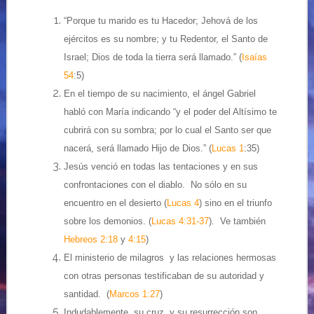
“Porque tu marido es tu Hacedor; Jehová de los
ejércitos es su nombre; y tu Redentor, el Santo de
Israel; Dios de toda la tierra será llamado.” (
Isaías
54
:5)
En el tiempo de su nacimiento, el ángel Gabriel
habló con María indicando “y el poder del Altísimo te
cubrirá con su sombra; por lo cual el Santo ser que
nacerá, será llamado Hijo de Dios.” (
Lucas 1
:35)
Jesús venció en todas las tentaciones y en sus
confrontaciones con el diablo. No sólo en su
encuentro en el desierto (
Lucas 4
) sino en el triunfo
sobre los demonios. (
Lucas 4:31-37
). Ve también
Hebreos 2:18
y
4:15
)
El ministerio de milagros y las relaciones hermosas
con otras personas testificaban de su autoridad y
santidad. (
Marcos 1:27
)
Indudablemente, su cruz, y su resurrección son