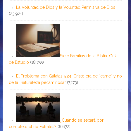
La Voluntad de Dios y la Voluntad Permisiva de Dios
(23,921)
Siete Familias de la Biblia: Guía
de Estudio
(18,755)
El Problema con Gálatas 5:24: Cristo era de “carne” y no
de la ¨naturaleza pecaminosa”
(7,173)
¿Cuándo se secará por
completo el río Éufrates?
(6,672)