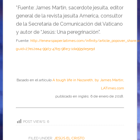
*Fuente: James Martin, sacerdote jesuita, editor
general de la revista jesuita America, consultor
de la Secretaría de Comunicación del Vaticano
y autor de “Jesús: Una peregrinación”.
Fuente:
http://enewspaper.latimes.com/infinity/article_popover_share.a
guid=27e12ea4-99d3-47b5-98e3-1da995de5e5d
Basado en el artículo
A tough life in Nazareth, by James Martin;
LATimes.com
publicado en inglés: 6 de enero de 2018.
POST VIEWS:
6
FILED UNDER:
JESÚS EL CRISTO