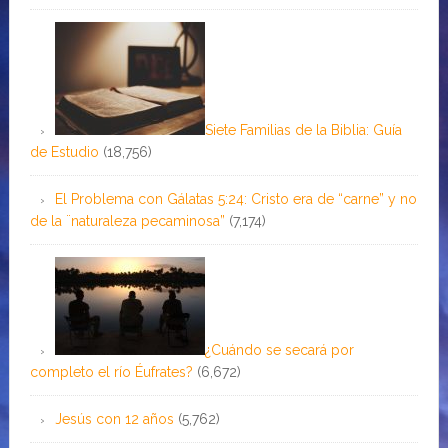
Siete Familias de la Biblia: Guía
de Estudio
(18,756)
El Problema con Gálatas 5:24: Cristo era de “carne” y no
de la ¨naturaleza pecaminosa”
(7,174)
¿Cuándo se secará por
completo el río Éufrates?
(6,672)
Jesús con 12 años
(5,762)