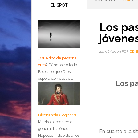
EL SPOT
Los pas
jóvene
24/08/2009
POR
DEN
¿
Qué tipo de persona
eres
?
Dándoselo todo.
Eso es lo que Dios
espera de nosotros.
Los pa
Disonancia Cognitiva
Muchos creen en el
general histórico
En cuanto a la si
Napoleón, debido a los