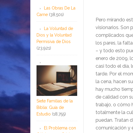
Las Obras De La
Carne
(38,501)
Pero mirando est
visionarios. So
La Voluntad de
complicados que
Dios y la Voluntad
Permisiva de Dios
los pares, la falt
(23,921)
– y todo esto pue
enero de 2009, l
casi todo el día,
tarde. Por el mo
la cena, hacen su
hay mucho tiempo
de calidad con su
Siete Familias de la
trabajo, o cómo 
Biblia: Guía de
totalmente la cu
Estudio
(18,755)
puedan. Tratan de
comunicación y e
El Problema con