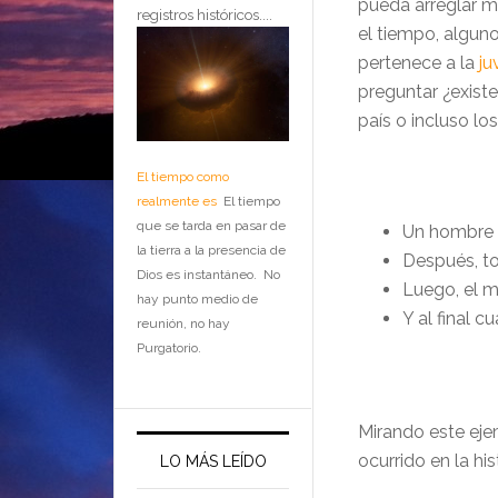
pueda arreglar 
registros históricos....
el tiempo, alguno
pertenece a la
ju
preguntar ¿exist
país o incluso l
El tiempo como
realmente es
El tiempo
que se tarda en pasar de
Un hombre q
la tierra a la presencia de
Después, to
Dios es instantáneo. No
Luego, el 
hay punto medio de
Y al final 
reunión, no hay
Purgatorio.
Mirando este ej
ocurrido en la his
LO MÁS LEÍDO