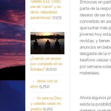
Gálatas 5:24: Cristo
Entonces en part
era de “carne” y no
parte de la resp
de la ¨naturaleza
deseos de ser ric
pecaminosa”
(7,173)
convertido en adq
que luchar más p
jóvenes hoy est
revistas, y tiene
anuncios en beber
desgaste de la m
¿Cuándo se secará
teléfono celular
por completo el río
por semana solam
Éufrates?
(6,672)
materiales.
Jesús con 12
años
(5,762)
Ahora algunos pi
Yo seré su Dios
y ustedes serán mi
existe la posibil
pueblo
(5,161)
darketos, punketo