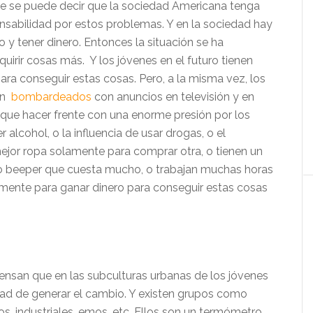
e se puede decir que la sociedad Americana tenga
onsabilidad por estos problemas. Y en la sociedad hay
o y tener dinero. Entonces la situación se ha
uirir cosas más. Y los jóvenes en el futuro tienen
ara conseguir estas cosas. Pero, a la misma vez, los
án
bombardeados
con anuncios en televisión y en
n que hacer frente con una enorme presión por los
 alcohol, o la influencia de usar drogas, o el
ejor ropa solamente para comprar otra, o tienen un
 o beeper que cuesta mucho, o trabajan muchas horas
ente para ganar dinero para conseguir estas cosas
ensan que en las subculturas urbanas de los jóvenes
idad de generar el cambio. Y existen grupos como
s, industriales, emos, etc. Ellos son un termómetro