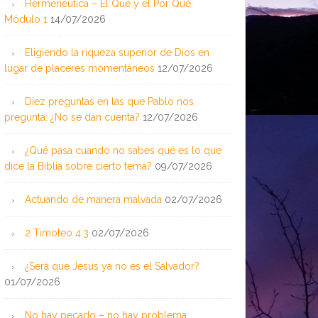
Hermenéutica – El Qué y el Por Qué:
Módulo 1
14/07/2026
Eligiendo la riqueza superior de Dios en
lugar de placeres momentáneos
12/07/2026
Diez preguntas en las que Pablo nos
pregunta: ¿No se dan cuenta?
12/07/2026
¿Qué pasa cuando no sabes qué es lo que
dice la Biblia sobre cierto tema?
09/07/2026
Actuando de manera malvada
02/07/2026
2 Timoteo 4:3
02/07/2026
¿Será que Jesús ya no es el Salvador?
01/07/2026
No hay pecado – no hay problema