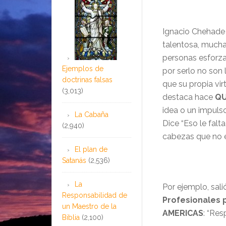
Ignacio Chehade 
talentosa, much
personas esforza
Ejemplos de
por serlo no son 
doctrinas falsas
que su propia vir
(3,013)
destaca hace
QU
idea o un impuls
La Cabaña
Dice “Eso le falt
(2,940)
cabezas que no e
El plan de
Satanás
(2,536)
La
Por ejemplo, sali
Responsabilidad de
Profesionales 
un Maestro de la
AMERICAS
: “Res
Biblia
(2,100)