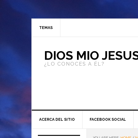
TEMAS
DIOS MIO JESU
¿LO CONOCES A ÉL?
ACERCA DEL SITIO
FACEBOOK SOCIAL
YOU ARE HERE:
HOME
/
M