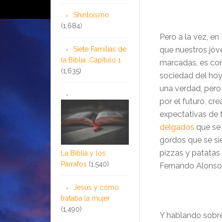
Shintoísmo
(1,684)
Pero a la vez, en
Siete Familias de
que nuestros jóv
la Biblia: Capítulo 1
marcadas, es com
(1,635)
sociedad del hoy 
una verdad, pero 
por el futuro, cr
expectativas de f
delgados
que se 
gordos que se si
pizzas y patatas
La Biblia y los
Párrafos
(1,540)
Fernando Alonso.”
Jesús y cómo
trataba la mujer
(1,490)
Y hablando sobre 