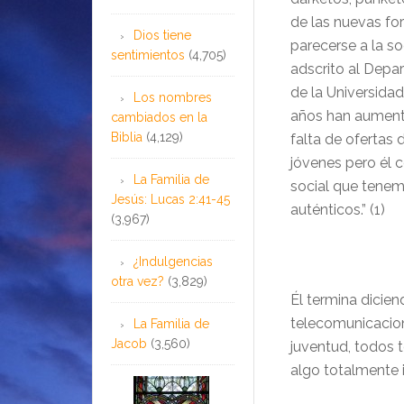
de las nuevas for
Dios tiene
parecerse a la s
sentimientos
(4,705)
adscrito al Dep
de la Universida
Los nombres
años han aumenta
cambiados en la
Biblia
(4,129)
falta de ofertas 
jóvenes pero él 
La Familia de
social que tenemo
Jesús: Lucas 2:41-45
auténticos.” (1)
(3,967)
¿Indulgencias
otra vez?
(3,829)
Él termina dicien
telecomunicacion
La Familia de
Jacob
(3,560)
juventud, todos 
algo totalmente ir