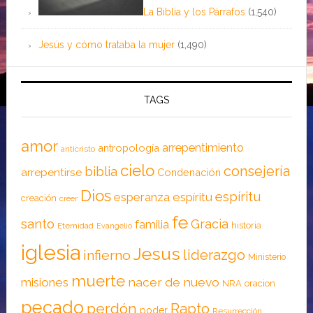
La Biblia y los Párrafos
(1,540)
Jesús y cómo trataba la mujer
(1,490)
TAGS
amor
arrepentimiento
antropología
anticristo
cielo
consejería
biblia
arrepentirse
Condenación
Dios
espíritu
esperanza
espíritu
creación
creer
fe
santo
Gracia
familia
historia
Eternidad
Evangelio
iglesia
Jesus
liderazgo
infierno
Ministerio
muerte
nacer de nuevo
misiones
NRA
oracion
pecado
perdón
Rapto
poder
Resurrección