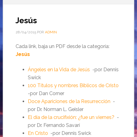
Jesús
28/04/2015
POR
ADMIN
Cada link, baja un PDF desde la categoría:
Jesús
Ángeles en la Vida de Jesús
-por Dennis
Swick
100 Títulos y nombres Bíblicos de Cristo
-por Dan Corner
Doce Apariciones de la Resurrección
-
por Dr. Norman L. Geisler
El día de la crucifixión: ¿fue un viernes?
-
por Dr. Fernando Savarí
En Cristo
-por Dennis Swick