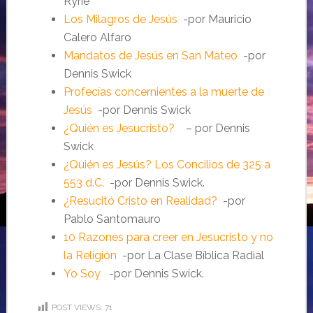
Ryrie
Los Milagros de Jesús
-por Mauricio
Calero Alfaro
Mandatos de Jesús en San Mateo
-por
Dennis Swick
Profecías concernientes a la muerte de
Jesús
-por Dennis Swick
¿Quién es Jesucristo?
– por Dennis
Swick
¿Quién es Jesús? Los Concilios de 325 a
553 d.C.
-por Dennis Swick.
¿Resucitó Cristo en Realidad?
-por
Pablo Santomauro
10 Razones para creer en Jesucristo y no
la Religión
-por La Clase Bíblica Radial
Yo Soy
-por Dennis Swick.
POST VIEWS:
71