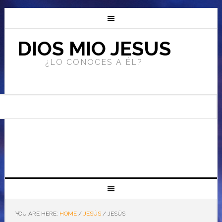
DIOS MIO JESUS
¿LO CONOCES A ÉL?
YOU ARE HERE:
HOME
/
JESÚS
/
JESÚS