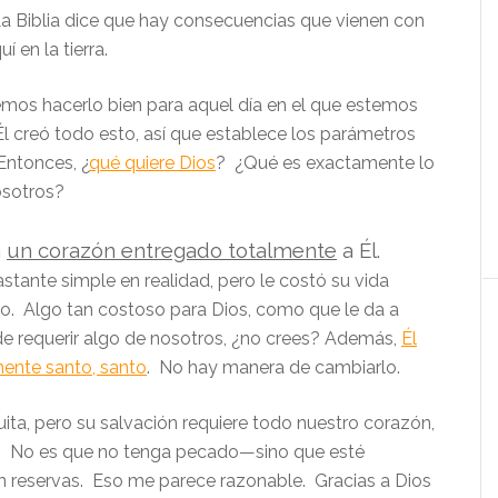
La Biblia dice que hay consecuencias que vienen con
í en la tierra.
os hacerlo bien para aquel día en el que estemos
Él creó todo esto, así que establece los parámetros
Entonces, ¿
qué quiere Dios
? ¿Qué es exactamente lo
osotros?
a
un corazón entregado totalmente
a Él.
astante simple en realidad, pero le costó su vida
o. Algo tan costoso para Dios, como que le da a
de requerir algo de nosotros, ¿no crees? Además,
Él
mente santo, santo
. No hay manera de cambiarlo.
uita, pero su salvación requiere todo nuestro corazón,
. No es que no tenga pecado—sino que esté
in reservas. Eso me parece razonable. Gracias a Dios