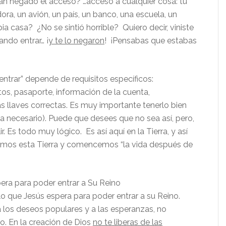
an negado el acceso? …acceso a cualquier cosa: tu
ra, un avión, un país, un banco, una escuela, un
pia casa? ¿No se sintió horrible? Quiero decir, viniste
ando entrar… ¡
y te lo negaron
! ¡Pensabas que estabas
entrar” depende de requisitos específicos:
tos, pasaporte, información de la cuenta,
las llaves correctas. Es muy importante tenerlo bien
ea necesario). Puede que desees que no sea así, pero,
r. Es todo muy lógico. Es así aquí en la Tierra, y así
emos esta Tierra y comencemos “la vida después de
era para poder entrar a Su Reino
 lo que Jesús espera para poder entrar a su Reino.
 los deseos populares y a las esperanzas, no
o. En la creación de Dios
no te liberas de las