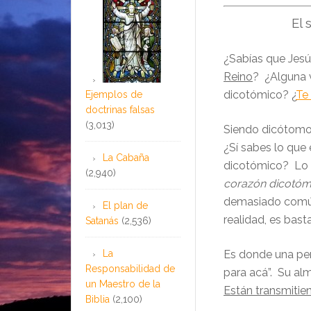
El 
¿Sabías que Jes
Reino
? ¿Alguna 
dicotómico? ¿
Te
Ejemplos de
doctrinas falsas
(3,013)
Siendo dicótom
¿Sí sabes lo que 
La Cabaña
dicotómico? Lo
(2,940)
corazón dicotóm
demasiado comú
El plan de
realidad, es bast
Satanás
(2,536)
La
Es donde una per
Responsabilidad de
para acá”. Su alm
un Maestro de la
Están transmitie
Biblia
(2,100)