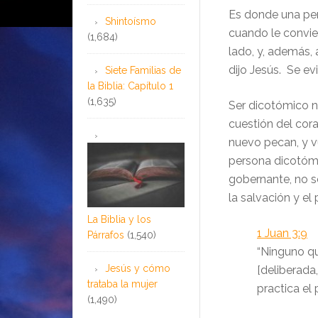
Es donde una per
Shintoísmo
cuando le convie
(1,684)
lado, y, además,
dijo Jesús. Se ev
Siete Familias de
la Biblia: Capítulo 1
(1,635)
Ser dicotómico n
cuestión del cor
nuevo pecan, y v
persona dicotómi
gobernante, no s
la salvación y el
La Biblia y los
1 Juan 3:9
Párrafos
(1,540)
“Ninguno qu
Jesús y cómo
[deliberada
trataba la mujer
practica el
(1,490)