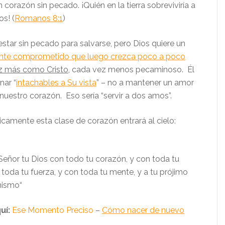
n corazón sin pecado. ¡Quién en la tierra sobreviviría a
s! (
Romanos 8:1
)
star sin pecado para salvarse, pero Dios quiere un
nte comprometido que luego crezca poco a poco
z más como Cristo
, cada vez menos pecaminoso. Él
nar “
intachables a Su vista
” – no a mantener un amor
nuestro corazón. Eso sería “servir a dos amos”.
icamente esta clase de corazón entrará al cielo:
Señor tu Dios con todo tu corazón, y con toda tu
 toda tu fuerza, y con toda tu mente, y a tu prójimo
mismo
“
uí:
Ese Momento Preciso
–
Cómo nacer de nuevo