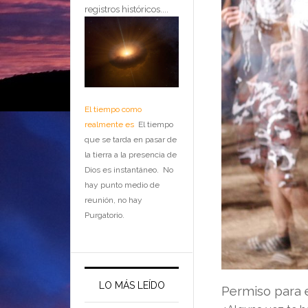
registros históricos....
El tiempo como
realmente es
El tiempo
que se tarda en pasar de
la tierra a la presencia de
Dios es instantáneo. No
hay punto medio de
reunión, no hay
Purgatorio.
LO MÁS LEÍDO
Permiso para 