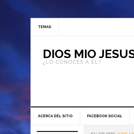
TEMAS
DIOS MIO JESU
¿LO CONOCES A ÉL?
ACERCA DEL SITIO
FACEBOOK SOCIAL
YOU ARE HERE:
HOME
/
P