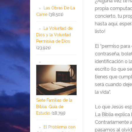
¿Alguna vez te h
propia computado
Las Obras De La
Carne
(38,501)
concierto, tu pro
hasta aquí, esper
La Voluntad de
listo!
Dios y la Voluntad
Permisiva de Dios
El “permiso para 
(23,921)
contraseña, bole
identificación o 
escrito (lo que s
tienes que cumpli
será cuando dej
la vida”.
Siete Familias de la
Lo que Jesús esp
Biblia: Guía de
Estudio
(18,755)
La Biblia explica
Contrariamente a
El Problema con
pasamos al olvid