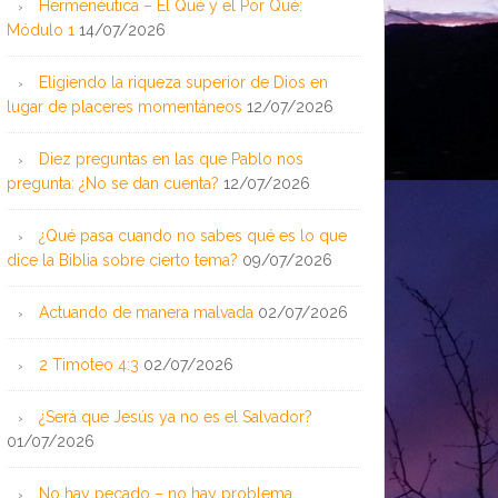
Hermenéutica – El Qué y el Por Qué:
Módulo 1
14/07/2026
Eligiendo la riqueza superior de Dios en
lugar de placeres momentáneos
12/07/2026
Diez preguntas en las que Pablo nos
pregunta: ¿No se dan cuenta?
12/07/2026
¿Qué pasa cuando no sabes qué es lo que
dice la Biblia sobre cierto tema?
09/07/2026
Actuando de manera malvada
02/07/2026
2 Timoteo 4:3
02/07/2026
¿Será que Jesús ya no es el Salvador?
01/07/2026
No hay pecado – no hay problema