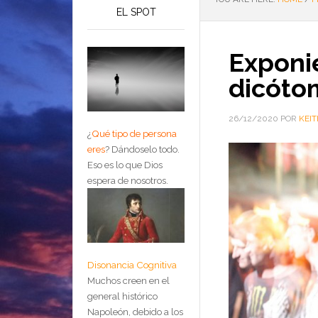
EL SPOT
Exponi
dicóto
26/12/2020
POR
KEIT
¿
Qué tipo de persona
eres
?
Dándoselo todo.
Eso es lo que Dios
espera de nosotros.
Disonancia Cognitiva
Muchos creen en el
general histórico
Napoleón, debido a los