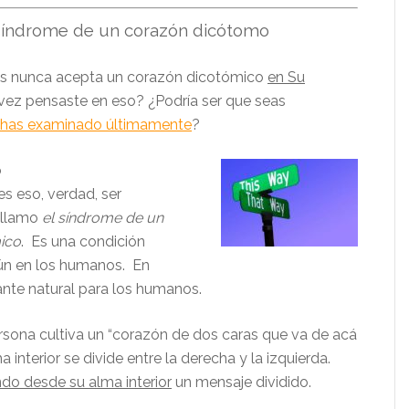
síndrome de un corazón dicótomo
ús nunca acepta un corazón dicotómico
en Su
vez pensaste en eso? ¿Podría ser que seas
 has examinado últimamente
?
o
es eso, verdad, ser
 llamo
el síndrome de un
ico
. Es una condición
n en los humanos. En
ante natural para los humanos.
sona cultiva un “corazón de dos caras que va de acá
a interior se divide entre la derecha y la izquierda.
ndo desde su alma interior
un mensaje dividido.