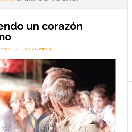
endo un corazón
mo
H SWIFT
LEAVE A COMMENT