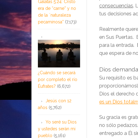
Gálatas 5:24: Cristo
consecuencias
. 
era de “carne” y no
tus decisiones aqu
de la ¨naturaleza
pecaminosa”
(7,173)
Realmente querem
en Sus Puertas. 
para la entrada. 
que espera de n
Dios demand
¿Cuándo se secará
Su requisito es b
por completo el río
proporcionárnosl
Éufrates?
(6,672)
Dios el derecho 
Jesús con 12
es un Dios total
años
(5,762)
Su gracia es grat
Yo seré su Dios
no sólo pedazos
y ustedes serán mi
entregado a Él s
pueblo
(5,161)