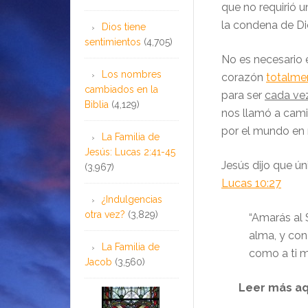
que no requirió u
la condena de Dio
Dios tiene
sentimientos
(4,705)
No es necesario e
Los nombres
corazón
totalme
cambiados en la
para ser
cada ve
Biblia
(4,129)
nos llamó a cami
por el mundo en 
La Familia de
Jesús: Lucas 2:41-45
Jesús dijo que ún
(3,967)
Lucas 10:27
¿Indulgencias
otra vez?
(3,829)
“
Amarás al 
alma, y con
La Familia de
como a ti 
Jacob
(3,560)
Leer más aq