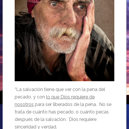
“La salvación tiene que ver con la pena del
pecado, y con
lo que Dios requiere de
nosotros
para ser liberados de la pena. No se
trata de cuánto has pecado, o cuánto pecas
después de la salvación. Dios requiere
sinceridad y verdad.