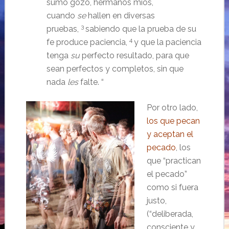
sumo gozo, hermanos míos,
cuando
se
hallen en diversas
3
pruebas,
sabiendo que la prueba de su
4
fe produce paciencia,
y que la paciencia
tenga
su
perfecto resultado, para que
sean perfectos y completos, sin que
nada
les
falte.
“
Por otro lado,
los que pecan
y aceptan el
pecado
, los
que “practican
el pecado”
como si fuera
justo,
(“deliberada,
consciente y