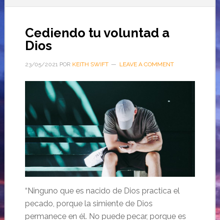
Cediendo tu voluntad a
Dios
23/05/2021
POR
KEITH SWIFT
LEAVE A COMMENT
“Ninguno que es nacido de Dios practica el
pecado, porque la simiente de Dios
permanece en él. No puede pecar, porque es