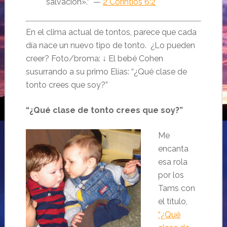
salvación
».
“ —
2 Corintios 6:2
En el clima actual de tontos, parece que cada
día nace un nuevo tipo de tonto. ¿Lo pueden
creer? Foto/broma: ↓ El bebé Cohen
susurrando a su primo Elías: “¿Qué clase de
tonto crees que soy?”
“¿Qué clase de tonto crees que soy?”
Me
encanta
esa rola
por los
Tams con
el título,
“¿Qué