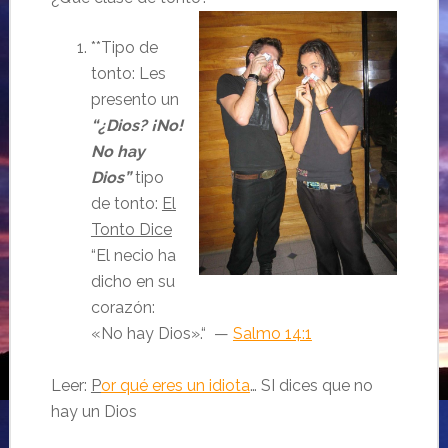
**Tipo de
tonto: Les
presento un
“¿Dios? ¡No!
No hay
Dios”
tipo
de tonto:
El
Tonto Dice
“El necio ha
dicho en su
corazón:
«No hay Dios».“ —
Salmo 14:1
Leer:
P
or qué eres un idiota
… SI dices que no
hay un Dios