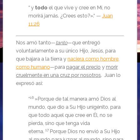
“
y
todo
el que vive y cree en Mí, no
morirá jamás. ¿Crees esto?».“ —
Juan
11:26
Nos amó tanto—
tanto
—que entregó
voluntariamente a su único Hijo, Jesús, para
que bajara a la tierra y
naciera como hombre,
como humano
—para
pagar el precio
y
morir
cruelmente en una cruz por nosotros
. Juan lo
expresó así:
16
“
»Porque de tal manera amó Dios al
mundo, que dio a Su Hijo unigénito, para
que todo aquel que cree en Él, no se
pierda, sino que tenga vida
17
eterna.
Porque Dios no envió a Su Hijo
al mundo para juzgar al mundo, sino para