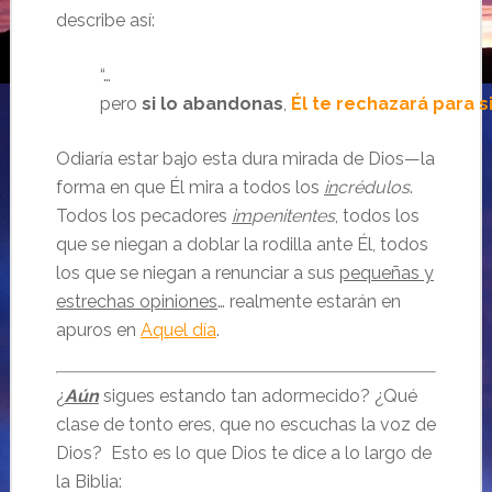
describe así:
“…
pero
si
lo
abandonas
,
Él
te
rechazará
para
s
Odiaría estar bajo esta dura mirada de Dios—la
forma en que Él mira a todos los
in
crédulos
.
Todos los pecadores
im
penitentes
, todos los
que se niegan a doblar la rodilla ante Él, todos
los que se niegan a renunciar a sus
pequeñas y
estrechas opiniones
… realmente estarán en
apuros en
Aquel día
.
¿
Aún
sigues estando tan adormecido? ¿Qué
clase de tonto eres, que no escuchas la voz de
Dios? Esto es lo que Dios te dice a lo largo de
la Biblia: