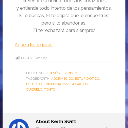
“el
Señor
escudriña todos los corazones,
y entiende todo intento de los pensamientos.
Si lo buscas, Él te dejará que lo encuentres;
pero si lo abandonas,
Él te rechazará para siempre.“
Aquel día de juicio
POST VIEWS:
27
FILED UNDER:
JESÚS EL CRISTO
TAGGED WITH:
ADORMECIDO
,
ESTUPIDIÓTICO
,
ESTÚPIDO
,
EVIDENCIA
,
INVESTIGACIÓN
,
QUIÉRELO
,
TONTO
About
Keith Swift