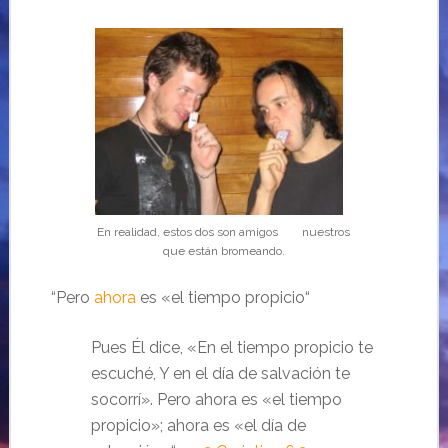
En realidad, estos dos son amigos nuestros
que están bromeando.
“
Pero
ahora
es
«el tiempo propicio
“
Pues Él dice, «
En el tiempo propicio te
escuché
,
Y en el día de salvación te
socorrí
».
Pero ahora es
«el tiempo
propicio»
; ahora es
«el día de