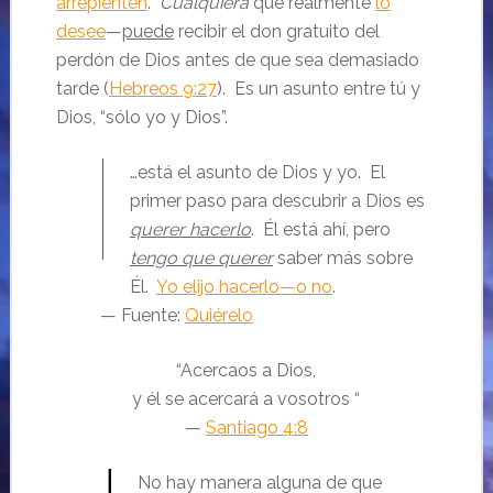
arrepienten
.
Cualquiera
que realmente
lo
desee
—
puede
recibir el don gratuito del
perdón de Dios antes de que sea demasiado
tarde (
Hebreos 9:27
). Es un asunto entre tú y
Dios, “sólo yo y Dios”.
…está el asunto de Dios y yo. El
primer paso para descubrir a Dios es
querer hacerlo
. Él está ahí, pero
tengo que querer
saber más sobre
Él.
Yo elijo hacerlo—o no
.
— Fuente:
Quiérelo
“Acercaos a Dios,
y él se acercará a vosotros “
—
Santiago 4:8
No hay manera alguna de que