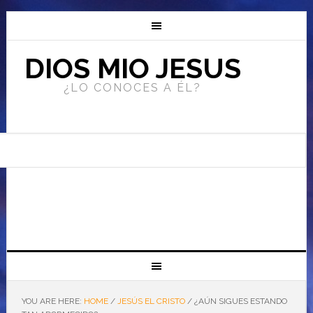
DIOS MIO JESUS
¿LO CONOCES A ÉL?
YOU ARE HERE:
HOME
/
JESÚS EL CRISTO
/
¿AÚN SIGUES ESTANDO