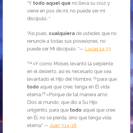
“Y
todo aquel que
no lleva su cruz y
viene en pos de mí, no puede ser mi
discípulo. “
“Así pues,
cualquiera
de ustedes que no
renuncie a todas sus posesiones, no
puede ser Mi discípulo. “—
Lucas 14:33
14
“
»Y como Moisés levantó la serpiente
en el desierto, así es necesario que sea
15
levantado el Hijo del Hombre,
para que
todo
aquel que cree, tenga en Él vida
16
eterna.
»Porque de tal manera amó
Dios al mundo, que dio a Su Hijo
unigénito, para que
todo
aquel que cree
en Él, no se pierda, sino que tenga vida
eterna.
“ —
Juan 3:14-16