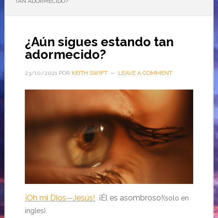
TAN ADORMECIDO?
¿Aún sigues estando tan
adormecido?
23/10/2021
POR
KEITH SWIFT
LEAVE A COMMENT
¡Oh mi Dios—Jesús!
¡Él es asombroso!
(solo en
ingles).