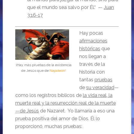
que el mundo sea salvo por Él.
“ —
Juan
3:16-17
Hay pocas
afirmaciones
históricas
que
nos llegan a
través de la
¡Hay más pruebas de la existencia
de Jesús que de
Napoleón!
historia con
tantas
pruebas
de
su veracidad
—
como los registros bíblicos de
la vida real, la
muerte real y la resurrección real de la muerte
—de Jesús
de Nazaret. Yo llamaría a eso una
prueba positiva del amor de Dios. Él lo
proporcionó, muchas pruebas: