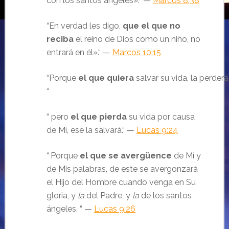
con los santos ángeles».“ —
Marcos 8:38
“En verdad les digo,
que el que no
reciba
el reino de Dios como un niño, no
entrará en él».“ —
Marcos 10:15
“Porque
el
que
quiera
salvar su vida, la perder
“
“ pero
el que pierda
su vida por causa
de Mí, ese la salvará.“ —
Lucas 9:24
“
Porque
el que se avergüence
de Mí y
de Mis palabras, de este se avergonzará
el Hijo del Hombre cuando venga en Su
gloria, y
la
del Padre, y
la
de los santos
ángeles. “ —
Lucas 9:26