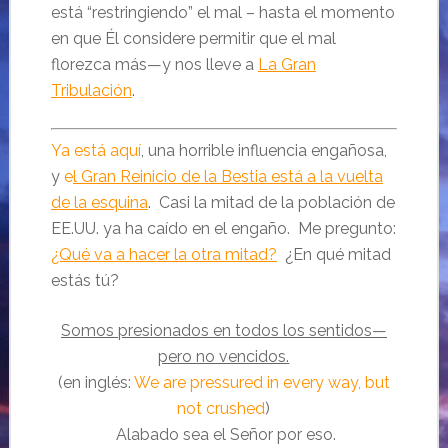
está “restringiendo” el mal – hasta el momento
en que Él considere permitir que el mal
florezca más—y nos lleve a
La Gran
Tribulación
.
Ya está aquí
, una horrible influencia engañosa,
y
e
l Gran Reinicio de la Bestia está a la vuelta
de la esquina
. Casi la mitad de la población de
EE.UU. ya ha caído en el engaño. Me pregunto:
¿Qué va a hacer la otra mitad?
¿En qué mitad
estás tú?
Somos presionados en todos los sentidos—
pero no vencidos.
(en inglés:
We are pressured in every way, but
not crushed
)
Alabado sea el Señor por eso.