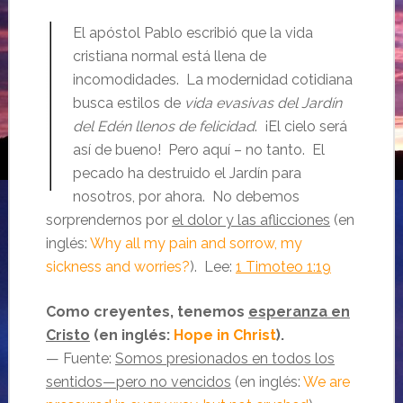
El apóstol Pablo escribió que la vida
cristiana normal está llena de
incomodidades. La modernidad cotidiana
busca estilos de
vida evasivas del Jardín
del Edén llenos de felicidad
. ¡El cielo será
así de bueno! Pero aquí – no tanto. El
pecado ha destruido el Jardín para
nosotros, por ahora. No debemos
sorprendernos por
el dolor y las aflicciones
(en
inglés:
Why all my pain and sorrow, my
sickness and worries?
). Lee:
1 Timoteo 1:19
Como creyentes, tenemos
esperanza en
Cristo
(en inglés:
Hope in Christ
).
— Fuente:
Somos presionados en todos los
sentidos—pero no vencidos
(en inglés:
We are