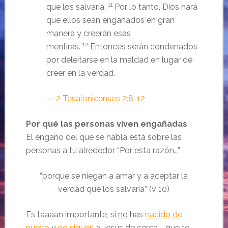
11
que los salvaría.
Por lo tanto, Dios hará
que ellos sean engañados en gran
manera y creerán esas
12
mentiras.
Entonces serán condenados
por deleitarse en la maldad en lugar de
creer en la verdad.
—
2 Tesalonicenses 2:8-12
Por qué las personas viven engañadas
El engaño del que se habla está sobre las
personas a tu alrededor “Por esta razón…”
“
porque se niegan a amar y a aceptar la
verdad que los salvaría”
(v 10)
Es taaaan importante, si
no
has
nacido de
nuevo
y
no
sigues
a Jesús de cerca—que te