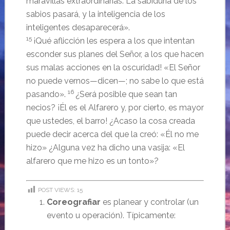
maravillas extraordinarias.
La sabiduría de los
sabios pasará,
y la inteligencia de los
inteligentes desaparecerá».
15
¡Qué aflicción les espera a los que intentan
esconder sus planes del
Señor
, a los que hacen
sus malas acciones en la oscuridad! «El
Señor
no puede vernos—dicen—; no sabe lo que está
16
pasando».
¿Será posible que sean tan
necios? ¡Él es el Alfarero y, por cierto, es mayor
que ustedes, el barro! ¿Acaso la cosa creada
puede decir acerca del que la creó: «Él no me
hizo» ¿Alguna vez ha dicho una vasija: «El
alfarero que me hizo es un tonto»?
POST VIEWS:
15
Coreografiar
es planear y controlar (un
evento u operación). Típicamente: