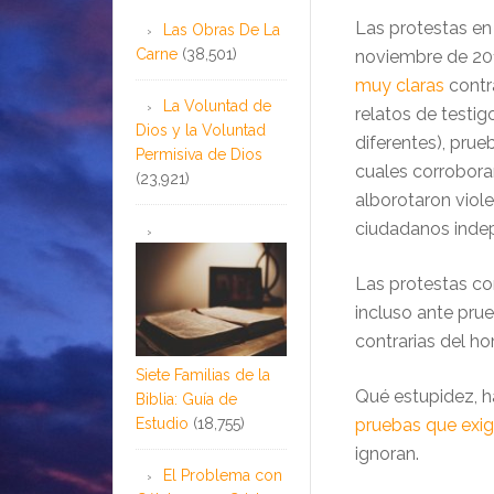
Las protestas en
Las Obras De La
Carne
(38,501)
noviembre de 201
muy claras
contra
La Voluntad de
relatos de testig
Dios y la Voluntad
diferentes), prue
Permisiva de Dios
cuales corroborar
(23,921)
alborotaron viol
ciudadanos inde
Las protestas co
incluso ante prue
contrarias del h
Siete Familias de la
Qué estupidez, ha
Biblia: Guía de
Estudio
(18,755)
pruebas que exig
ignoran.
El Problema con