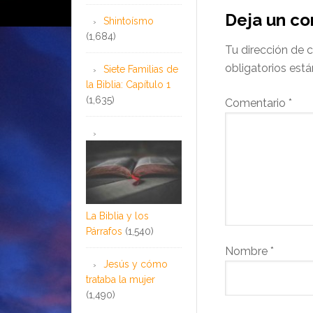
Deja un c
Shintoísmo
(1,684)
Tu dirección de c
obligatorios es
Siete Familias de
la Biblia: Capítulo 1
(1,635)
Comentario
*
La Biblia y los
Párrafos
(1,540)
Nombre
*
Jesús y cómo
trataba la mujer
(1,490)