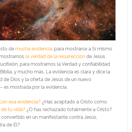
isto de
mucha evidencia
. para mostrarse a Sí mismo
 mostrarnos
la verdad de la resurrección
de Jesús
cifixión, para mostrarnos la Verdad y confiabilidad
 Biblia, y mucho más. La evidencia es clara y dice la
d de Dios y la oferta de Jesús de un nuevo
– es mostrada por la evidencia.
con esa evidencia?
¿Has aceptado a Cristo como
 de tu vida?
¿O has rechazado totalmente a Cristo?
s convertido en un manifestante contra Jesús,
ra de Él?