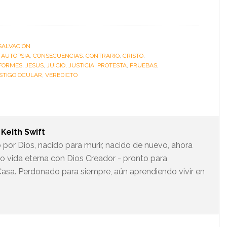
SALVACIÓN
:
AUTOPSIA
,
CONSECUENCIAS
,
CONTRARIO
,
CRISTO
,
FORMES
,
JESUS
,
JUICIO
,
JUSTICIA
,
PROTESTA
,
PRUEBAS
,
STIGO OCULAR
,
VEREDICTO
t
Keith Swift
 por Dios, nacido para murir, nacido de nuevo, ahora
do vida eterna con Dios Creador - pronto para
asa. Perdonado para siempre, aún aprendiendo vivir en