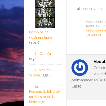
POST VIEWS:
16
FILED UNDER:
TAGGED WITH
FERGUSON
,
IN
Ejemplos de
SALVACIÓN
,
TE
doctrinas falsas
(3,013)
La Cabaña
(2,940)
Abou
Creado
El plan de
vivien
Satanás
(2,536)
permanecer en Su C
Cristo.
La
Responsabilidad de
un Maestro de la
Biblia
(2,100)