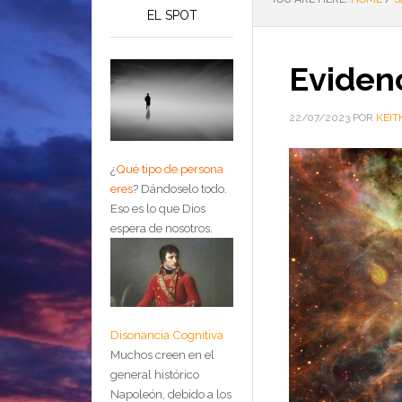
EL SPOT
Evidenc
22/07/2023
POR
KEIT
¿
Qué tipo de persona
eres
?
Dándoselo todo.
Eso es lo que Dios
espera de nosotros.
Disonancia Cognitiva
Muchos creen en el
general histórico
Napoleón, debido a los