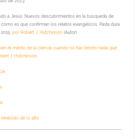
julio de 2023
ando a Jesús: Nuevos descubrimientos en la búsqueda de
 cómo es que confirman los relatos evangélicos. Pasta dura
 2015.
por Robert J. Hutchinson
(Autor)
yen el mérito de la ciencia cuando no han tenido nada que
bert J. Hutchinson
cia
as
va
renacido de lo alto