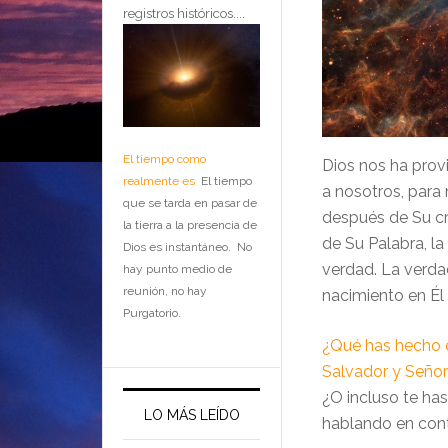
registros históricos....
El tiempo como
Dios nos ha prov
realmente es
El tiempo
a nosotros, para
que se tarda en pasar de
después de Su cru
la tierra a la presencia de
de Su Palabra, la
Dios es instantáneo. No
verdad. La verda
hay punto medio de
reunión, no hay
nacimiento en Él 
Purgatorio.
¿Qué has hecho 
Salvador y Señor
¿O incluso te ha
LO MÁS LEÍDO
hablando en cont