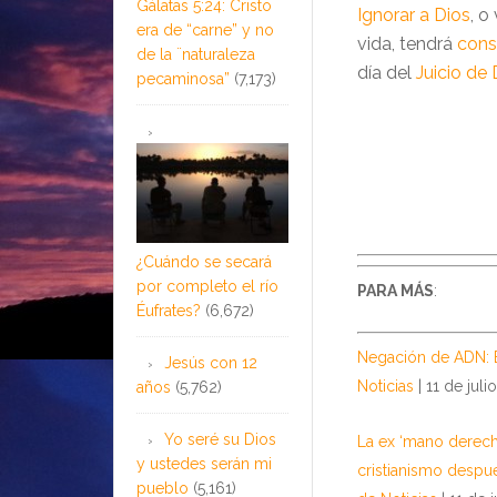
Gálatas 5:24: Cristo
Ignorar a Dios
, o
era de “carne” y no
vida, tendrá
cons
de la ¨naturaleza
día del
Juicio de 
pecaminosa”
(7,173)
¿Cuándo se secará
por completo el río
PARA MÁS
:
Éufrates?
(6,672)
Negación de ADN: E
Jesús con 12
Noticias
| 11 de jul
años
(5,762)
Yo seré su Dios
La ex ‘mano derech
y ustedes serán mi
cristianismo despu
pueblo
(5,161)