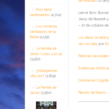
de Noticias
| 11 de 
Dios tiene
Lee el libro: Busc
sentimientos
(4,704)
Jesús de Nazaret-y
– 27 de octubre de
Los nombres
cambiados en la
Biblia
(4,129)
Los ateos se atribu
ver con ella
, por
Ro
La Familia de
Jesús: Lucas 2:41-45
Patrones de eviden
(3,967)
Evidencias históric
¿Indulgencias
otra vez?
(3,829)
Disonancia Cogniti
La Familia de
Nacido de Nuevo – 
Jacob
(3,560)