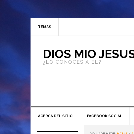
TEMAS
DIOS MIO JESU
¿LO CONOCES A ÉL?
ACERCA DEL SITIO
FACEBOOK SOCIAL
YOU ARE HERE:
HOME
/
S