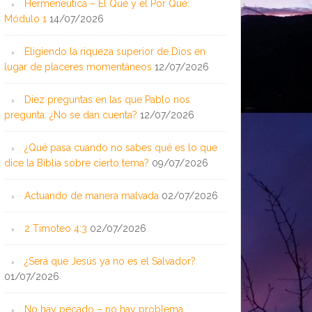
Hermenéutica – El Qué y el Por Qué:
Módulo 1
14/07/2026
Eligiendo la riqueza superior de Dios en
lugar de placeres momentáneos
12/07/2026
Diez preguntas en las que Pablo nos
pregunta: ¿No se dan cuenta?
12/07/2026
¿Qué pasa cuando no sabes qué es lo que
dice la Biblia sobre cierto tema?
09/07/2026
Actuando de manera malvada
02/07/2026
2 Timoteo 4:3
02/07/2026
¿Será que Jesús ya no es el Salvador?
01/07/2026
No hay pecado – no hay problema