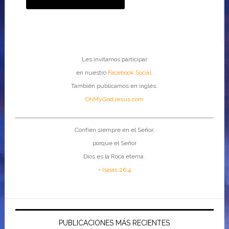
Les invitamos participar
en nuestro
Facebook Social
.
También publicamos en inglés:
OhMyGodJesus.com
Confíen siempre en el Señor,
porque el Señor
Dios es la Roca eterna.
-
Isaías 26:4
PUBLICACIONES MÁS RECIENTES