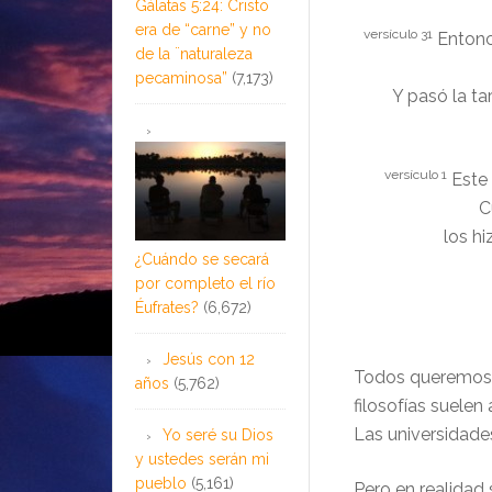
Gálatas 5:24: Cristo
era de “carne” y no
versículo 31
Entonc
de la ¨naturaleza
pecaminosa”
(7,173)
Y pasó la ta
versículo 1
Este 
C
los h
¿Cuándo se secará
por completo el río
Éufrates?
(6,672)
Jesús con 12
Todos queremos 
años
(5,762)
filosofías suele
Las universidade
Yo seré su Dios
y ustedes serán mi
pueblo
(5,161)
Pero en realidad