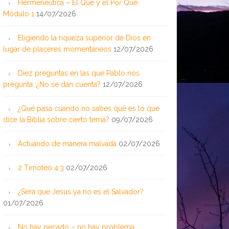
Hermenéutica – El Qué y el Por Qué:
Módulo 1
14/07/2026
Eligiendo la riqueza superior de Dios en
lugar de placeres momentáneos
12/07/2026
Diez preguntas en las que Pablo nos
pregunta: ¿No se dan cuenta?
12/07/2026
¿Qué pasa cuando no sabes qué es lo que
dice la Biblia sobre cierto tema?
09/07/2026
Actuando de manera malvada
02/07/2026
2 Timoteo 4:3
02/07/2026
¿Será que Jesús ya no es el Salvador?
01/07/2026
No hay pecado – no hay problema