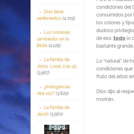
condiciones del G
Dios tiene
consumidos por l
sentimientos
(4,705)
los colores y ti
dudoso privilegio
Los nombres
de eso,
todo
lo 
cambiados en la
Biblia
(4,129)
bastante grande.
La Familia de
Lo “natural” de 
Jesús: Lucas 2:41-45
condiciones que 
(3,967)
fruto del árbol en
¿Indulgencias
Dios dijo al resp
otra vez?
(3,829)
morirán.
La Familia de
Jacob
(3,560)