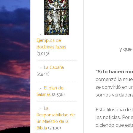
Ejemplos de
doctrinas falsas
y que
(3,013)
La Cabaña
“Si lo hacen mo
(2,940)
comenzó la muert
se convirtió en 
El plan de
Satanás
(2,536)
somos verdadera
La
Esta filosofía de
Responsabilidad de
las noticias. Por
un Maestro de la
diciendo que est
Biblia
(2,100)