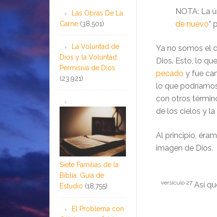
NOTA: La ún
Las Obras De La
de nuevo
” 
Carne
(38,501)
La Voluntad de
Ya no somos el d
Dios y la Voluntad
Dios. Esto, lo q
Permisiva de Dios
pecado
y fue cam
(23,921)
lo que podríamos
con otros términos
de los cielos y la
Al principio, ér
imagen de Dios.
Siete Familias de la
Biblia: Guía de
versículo 27
Así qu
Estudio
(18,755)
El Problema con