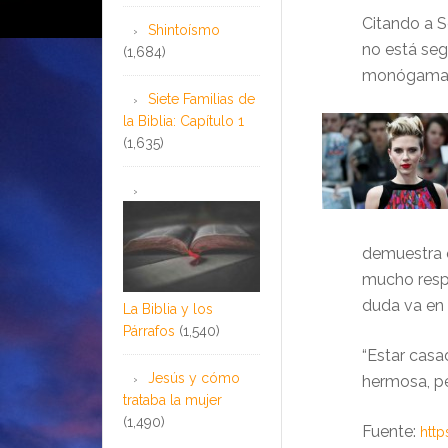
Citando a S
Shintoísmo
no está seg
(1,684)
monógamas 
Siete Familias de
la Biblia: Capítulo 1
(1,635)
demuestra q
mucho respe
duda va en 
La Biblia y los
Párrafos
(1,540)
“Estar casa
Jesús y cómo
hermosa, pe
trataba la mujer
(1,490)
Fuente:
http