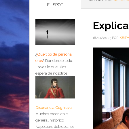
EL SPOT
Explica
18/11/2025
POR
KEIT
¿
Qué tipo de persona
eres
?
Dándoselo todo.
Eso es lo que Dios
espera de nosotros.
Disonancia Cognitiva
Muchos creen en el
general histórico
Napoleón, debido a los