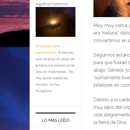
registros históricos....
Muy, muy cerca,
era “natural” des
convertimos en 
El tiempo como
realmente es
El tiempo
Seguimos estand
que se tarda en pasar de
para que fueran 
la tierra a la presencia de
abajo: Génesis 5
Dios es instantáneo. No
“sumamente bueno
hay punto medio de
reunión, no hay
inferiores en com
Purgatorio.
Debido a la caída
muy lejos del ori
vida alegremente
LO MÁS LEÍDO
la tierra de Dios.