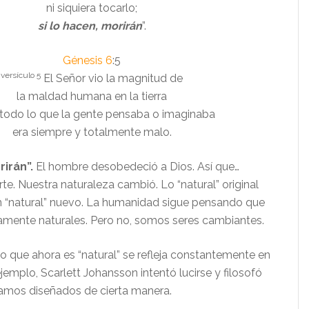
ni siquiera tocarlo;
si lo hacen, morirán
”.
Génesis 6
:5
versículo 5
El
Señor
vio la magnitud de
la maldad humana en la tierra
 todo lo que la gente pensaba o imaginaba
era siempre y totalmente malo.
rirán”.
El hombre desobedeció a Dios. Así que…
e. Nuestra naturaleza cambió. Lo “natural” original
un “natural” nuevo. La humanidad sigue pensando que
mente naturales. Pero no, somos seres cambiantes.
 lo que ahora es “natural” se refleja constantemente en
 ejemplo, Scarlett Johansson intentó lucirse y filosofó
amos diseñados de cierta manera.