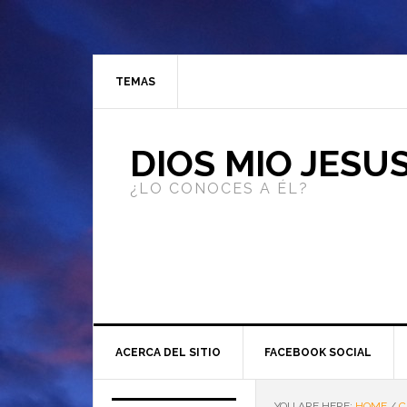
TEMAS
DIOS MIO JESU
¿LO CONOCES A ÉL?
ACERCA DEL SITIO
FACEBOOK SOCIAL
YOU ARE HERE:
HOME
/
C