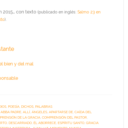
n 2015… con texto
(publicado en inglés:
Salmo 23 en
xto
).
stante
el bien y del mal
sponsable
DIOS
,
POESÍA, DICHOS, PALABRAS
:
ABBA PADRE
,
ALLÍ
,
ÁNGELES
,
APARTARSE DE
,
CAÍDA DEL
PRENSIÓN DE LA GRACIA
,
COMPRENSIÓN DEL PASTOR
,
ERTO
,
DESCARRIADO
,
ÉL ABORRECE
,
ESPÍRITU SANTO
,
GRACIA