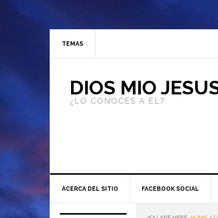
TEMAS
DIOS MIO JESU
¿LO CONOCES A ÉL?
ACERCA DEL SITIO
FACEBOOK SOCIAL
YOU ARE HERE:
HOME
/
D