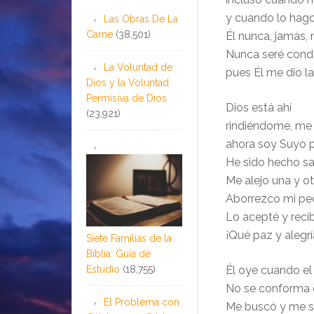
y cuando lo hag
Las Obras De La
Carne
(38,501)
Él nunca, jamás
Nunca seré con
La Voluntad de
pues Él me dio la
Dios y la Voluntad
Permisiva de Dios
Dios está ahí
(23,921)
rindiéndome, me 
ahora soy Suyo p
He sido hecho sa
Me alejo una y ot
Aborrezco mi pe
Lo acepté y recib
¡Qué paz y alegrí
Siete Familias de la
Biblia: Guía de
Estudio
(18,755)
Él oye cuando el
No se conforma 
El Problema con
Me buscó y me s