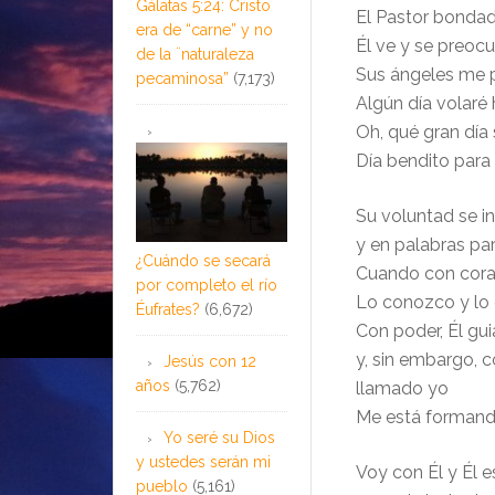
Gálatas 5:24: Cristo
El Pastor bondad
era de “carne” y no
Él ve y se preoc
de la ¨naturaleza
Sus ángeles me 
pecaminosa”
(7,173)
Algún día volaré 
Oh, qué gran día 
Día bendito para 
Su voluntad se ins
y en palabras pa
¿Cuándo se secará
Cuando con cora
por completo el río
Lo conozco y l
Éufrates?
(6,672)
Con poder, Él gui
y, sin embargo, 
Jesús con 12
años
(5,762)
llamado yo
Me está formando 
Yo seré su Dios
y ustedes serán mi
Voy con Él y Él 
pueblo
(5,161)