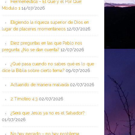
Hermenéutica – El Qué y el Por Qué:
Módulo 1
14/07/2026
Eligiendo la riqueza superior de Dios en
lugar de placeres momentáneos
12/07/2026
Diez preguntas en las que Pablo nos
pregunta: ¿No se dan cuenta?
12/07/2026
¿Qué pasa cuando no sabes qué es lo que
dice la Biblia sobre cierto tema?
09/07/2026
Actuando de manera malvada
02/07/2026
2 Timoteo 4:3
02/07/2026
¿Será que Jesús ya no es el Salvador?
01/07/2026
No hay pecado – no hay problema