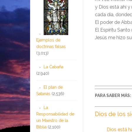
y Dios está ahí 
cada día, dondeq
El poder de Abba
El Espíritu Santo
Jesús me hizo s
Ejemplos de
doctrinas falsas
(3,013)
La Cabaña
(2,940)
El plan de
Satanás
(2,536)
PARA SABER MÁS:
La
Dios de los s
Responsabilidad de
un Maestro de la
Biblia
(2,100)
Dios está 