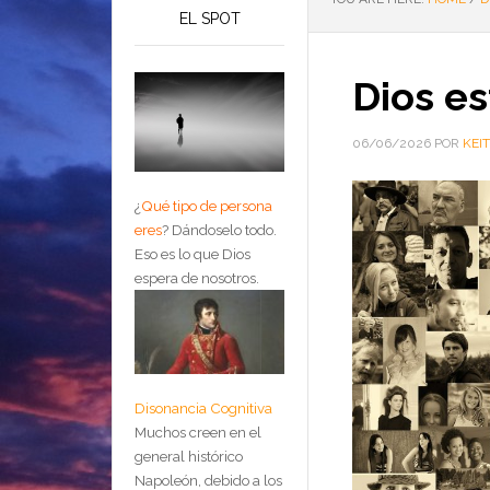
EL SPOT
Dios es
06/06/2026
POR
KEI
¿
Qué tipo de persona
eres
?
Dándoselo todo.
Eso es lo que Dios
espera de nosotros.
Disonancia Cognitiva
Muchos creen en el
general histórico
Napoleón, debido a los