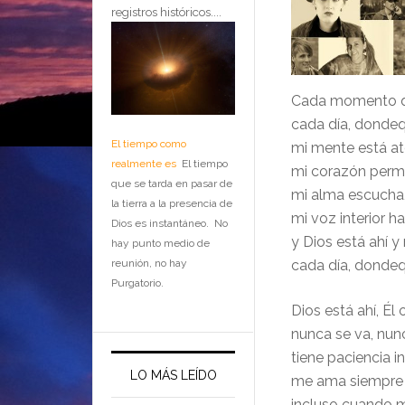
registros históricos....
Cada momento qu
cada día, dondeq
El tiempo como
mi mente está at
realmente es
El tiempo
mi corazón perm
que se tarda en pasar de
mi alma escucha
la tierra a la presencia de
mi voz interior ha
Dios es instantáneo. No
y Dios está ahí y
hay punto medio de
reunión, no hay
cada día, dondeq
Purgatorio.
Dios está ahí, Él
nunca se va, nun
tiene paciencia inf
LO MÁS LEÍDO
me ama siempre
incluso cuando 