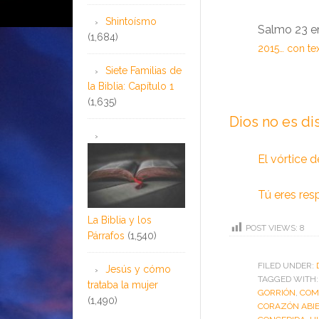
Shintoísmo
Salmo 23 e
(1,684)
2015… con te
Siete Familias de
la Biblia: Capítulo 1
(1,635)
Dios no es di
El vórtice d
Tú eres re
La Biblia y los
POST VIEWS:
8
Párrafos
(1,540)
FILED UNDER:
Jesús y cómo
TAGGED WITH
trataba la mujer
GORRIÓN
,
COM
(1,490)
CORAZÓN ABI