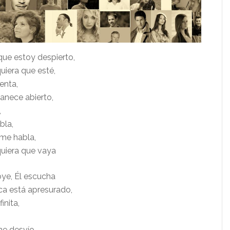
e estoy despierto,
uiera que esté,
enta,
anece abierto,
,
bla,
 me habla,
uiera que vaya
 oye, Él escucha
ca está apresurado,
inita,
me desvío