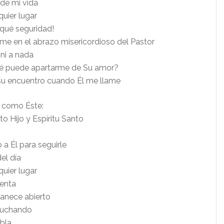
 de mi vida
quier lugar
 qué seguridad!
rme en el abrazo misericordioso del Pastor
ni a nada
ué puede apartarme de Su amor?
a su encuentro cuando Él me llame
s como Éste:
o Hijo y Espíritu Santo
 a Él para seguirle
l día
quier lugar
tenta
anece abierto
cuchando
abla