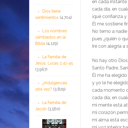
en cada instante
cada día, en cual
Dios tiene
¡qué confianza y
sentimientos
(4,704)
Él me sostiene fi
Los nombres
No temo a nadie 
cambiados en la
pues ¿quién o q
Biblia
(4,129)
Iré con alegría 
La Familia de
No hay otro Dio
Jesús: Lucas 2:41-45
Santo Padre, Sant
(3,967)
Él me ha elegido
y yo le he elegido
¿Indulgencias
otra vez?
(3,829)
cada momento de
cada día, en cual
La Familia de
mi mente está a
Jacob
(3,560)
mi corazón perm
mi alma está es
mi voz interior h