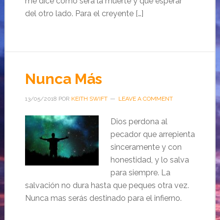
me dice cómo será la muerte y qué esperar
del otro lado. Para el creyente […]
Nunca Más
13/05/2018
POR
KEITH SWIFT
LEAVE A COMMENT
Dios perdona al
pecador que arrepienta
sinceramente y con
honestidad, y lo salva
para siempre. La
salvación no dura hasta que peques otra vez.
Nunca mas serás destinado para el infierno.