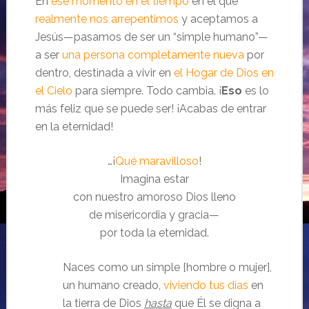
En
ese momento en el tiempo
en el que
realmente nos arrepentimos
y aceptamos a
Jesús—pasamos de ser un “simple humano”—
a ser
una persona completamente nueva
por
dentro, destinada a vivir en
el Hogar de Dios en
el Cielo
para siempre. Todo cambia. ¡
Eso
es lo
más feliz que se puede ser! ¡Acabas de entrar
en la eternidad!
…¡
Qué maravilloso
!
Imagina estar
con nuestro amoroso Dios lleno
de misericordia y gracia—
por toda la eternidad.
Naces como un simple [hombre o mujer],
un humano creado,
viviendo tus días
en
la tierra de Dios
hasta
que Él se digna a