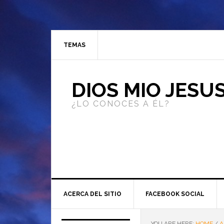
TEMAS
DIOS MIO JESU
¿LO CONOCES A ÉL?
ACERCA DEL SITIO
FACEBOOK SOCIAL
YOU ARE HERE:
HOME
/
A