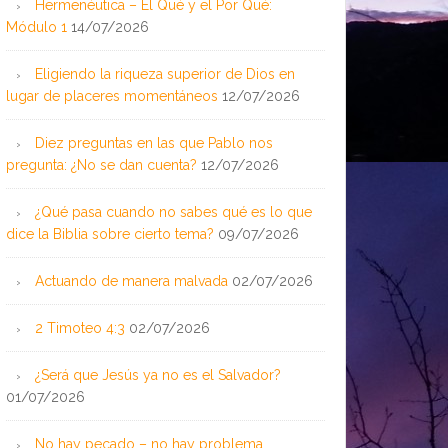
Hermenéutica – El Qué y el Por Qué:
Módulo 1
14/07/2026
Eligiendo la riqueza superior de Dios en
lugar de placeres momentáneos
12/07/2026
Diez preguntas en las que Pablo nos
pregunta: ¿No se dan cuenta?
12/07/2026
¿Qué pasa cuando no sabes qué es lo que
dice la Biblia sobre cierto tema?
09/07/2026
Actuando de manera malvada
02/07/2026
2 Timoteo 4:3
02/07/2026
¿Será que Jesús ya no es el Salvador?
01/07/2026
No hay pecado – no hay problema