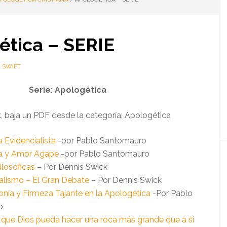
ética – SERIE
H SWIFT
Serie: Apologética
k, baja un PDF desde la categoría: Apologética
 Evidencialista
-por Pablo Santomauro
a y Amor Agape
-por Pablo Santomauro
ilosóficas
– Por Dennis Swick
nalismo – El Gran Debate
– Por Dennis Swick
ronía y Firmeza Tajante en la Apologética
-Por Pablo
o
 que Dios pueda hacer una roca más grande que a si