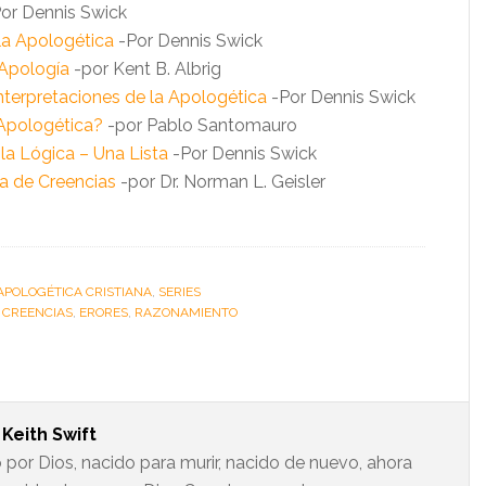
or Dennis Swick
 la Apologética
-Por Dennis Swick
 Apología
-por Kent B. Albrig
nterpretaciones de la Apologética
-Por Dennis Swick
 Apologética?
-por Pablo Santomauro
 la Lógica – Una Lista
-Por Dennis Swick
 de Creencias
-por Dr. Norman L. Geisler
APOLOGÉTICA CRISTIANA
,
SERIES
:
CREENCIAS
,
ERORES
,
RAZONAMIENTO
t
Keith Swift
 por Dios, nacido para murir, nacido de nuevo, ahora