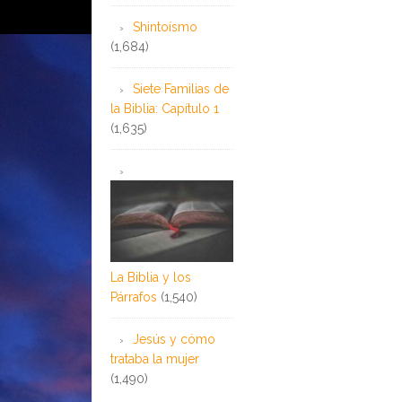
Shintoísmo
(1,684)
Siete Familias de
la Biblia: Capítulo 1
(1,635)
La Biblia y los
Párrafos
(1,540)
Jesús y cómo
trataba la mujer
(1,490)