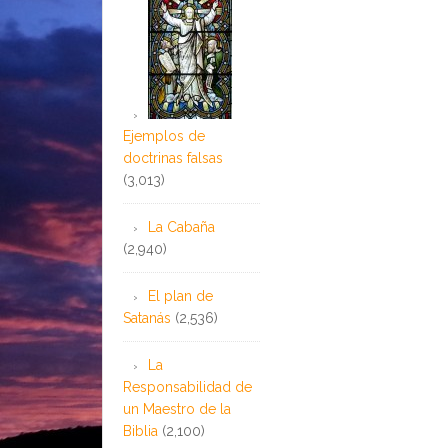
Ejemplos de
doctrinas falsas
(3,013)
La Cabaña
(2,940)
El plan de
Satanás
(2,536)
La
Responsabilidad de
un Maestro de la
Biblia
(2,100)