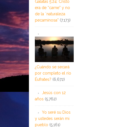
Gálatas 5:24: Cristo
era de “carne” y no
de la ¨naturaleza
pecaminosa”
(7,173)
¿Cuándo se secará
por completo el río
Éufrates?
(6,672)
Jesús con 12
años
(5,762)
Yo seré su Dios
y ustedes serán mi
pueblo
(5,161)