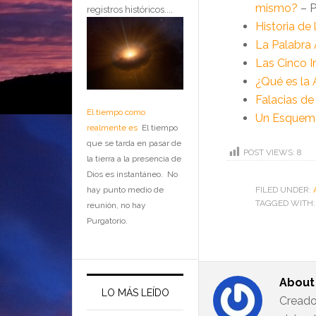
mismo?
– P
registros históricos....
Historia de
La Palabra
Las Cinco I
¿Qué es la
Falacias de
El tiempo como
Un Esquema
realmente es
El tiempo
que se tarda en pasar de
POST VIEWS:
8
la tierra a la presencia de
Dios es instantáneo. No
hay punto medio de
FILED UNDER:
TAGGED WITH
reunión, no hay
Purgatorio.
Abou
LO MÁS LEÍDO
Creado