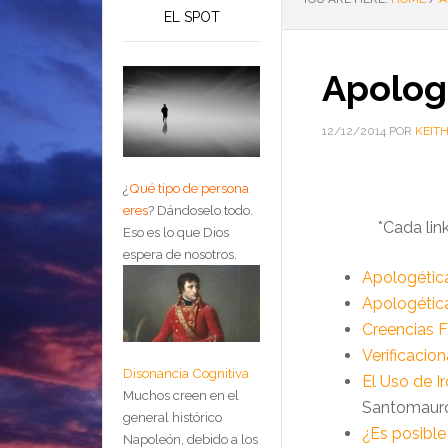
EL SPOT
Apolog
12/12/2014
POR
KEIT
¿
Qué tipo de persona
eres
?
Dándoselo todo.
*Cada lin
Eso es lo que Dios
espera de nosotros.
Apologética
Apologétic
Creencias F
Verificacio
Disonancia Cognitiva
El Uso de I
Muchos creen en el
Santomaur
general histórico
¿Es posible
Napoleón, debido a los