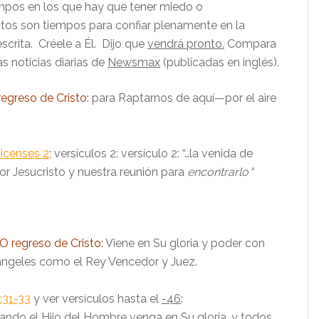
mpos en los que hay que tener miedo o
tos son tiempos para confiar plenamente en la
scrita. Créele a Él. Dijo que
vendrá pronto.
Compara
s noticias diarias de
Newsmax
(publicadas en inglés).
egreso de Cristo
: para Raptarnos de aquí—por el aire
icenses 2
; versículos 2:
versículo 2: “…
la venida de
r Jesucristo y nuestra reunión para
encontrarlo
“
 regreso de Cristo:
Viene en Su gloria y poder con
ángeles como el Rey Vencedor y Juez.
:31-33
y ver versículos hasta el
-46
:
ando el Hijo del Hombre venga en Su gloria, y todos