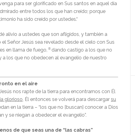
venga para ser glorificado en Sus santos en aquel día
admirado entre todos los que han creído; porque
timonio ha sido creído por ustedes.“
dé alivio a ustedes que son afligidos, y también a
 el Señor Jesús sea revelado desde el cielo con Sus
8
s en llama de fuego,
dando castigo a los que no
y a los que no obedecen al evangelio de nuestro
onto en el aire
esús nos rapte de la tierra para encontrarnos con Él
ía glorioso
, Él entonces se volverá para descargar
su
dan en la tierra – “los que no [buscan] conocer a Dios
an y se niegan a obedecer el evangelio”.
nos de que seas una de “las cabras”