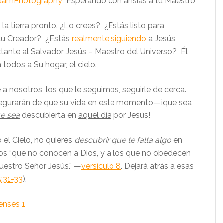
damPhotography
Esperando con ansias a tu Maestro
 la tierra pronto. ¿Lo crees? ¿Estás listo para
 tu Creador? ¿Estás
realmente siguiendo
a Jesús,
ante al Salvador Jesús – Maestro del Universo? Él
 a todos a
Su hogar, el cielo
.
a nosotros, los que le seguimos,
seguirle de cerca
.
segurarán de que su vida en este momento—¡que sea
e sea
descubierta en
aquel día
por Jesús!
el Cielo, no quieres
descubrir que te falta algo
en
os “que no conocen a Dios, y a los que no obedecen
uestro Señor Jesús.” —
versículo 8
. Dejará atrás a esas
:31-33
).
enses 1