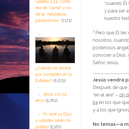
Gálatas 5:24: Cristo
“cuando Él 
era de “carne” y no
y para ser 
de la ¨naturaleza
nuestro tes
pecaminosa”
(7,173)
7
Pero que Él les 
nosotros, cuando
poderosos ángele
conocen a Dios, 
Señor Jesús.
¿Cuándo se secará
por completo el río
Jesús vendrá pr
Éufrates?
(6,672)
Después de que J
Jesús con 12
“en el aire” –
oh d
años
(5,762)
ira
en los que que
y a los que ignor
Yo seré su Dios
y ustedes serán mi
No temas—a me
pueblo
(5,161)