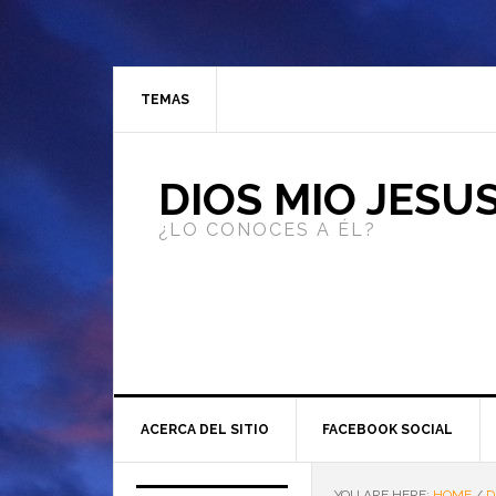
TEMAS
DIOS MIO JESU
¿LO CONOCES A ÉL?
ACERCA DEL SITIO
FACEBOOK SOCIAL
YOU ARE HERE:
HOME
/
D