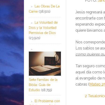
FOTO:
Jan
Las Obras De La
Carne
(38,501)
Jesús regresará a
encontrarte con
La Voluntad de
esperando expect
Dios y la Voluntad
quiere llevarnos
Permisiva de Dios
(23,921)
Nos corresponde 
Los sabios se a
como quieres qu
Tan seguro como 
aquel día como l
al evangelio de n
Siete Familias de la
cabras (
Mateo 25
Biblia: Guía de
Estudio
(18,755)
2 Tesalonic
El Problema con