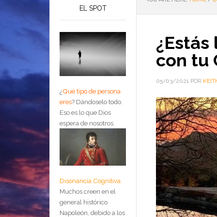
EL SPOT
¿Estás 
con tu
05/03/2021
POR
KEIT
¿
Qué tipo de persona
eres
?
Dándoselo todo.
Eso es lo que Dios
espera de nosotros.
Disonancia Cognitiva
Muchos creen en el
general histórico
Napoleón, debido a los