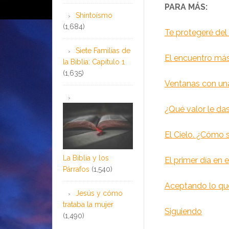
PARA MÁS:
Shintoísmo
(1,684)
Te protegeré del
Siete Familias de
El encuentro más
la Biblia: Capítulo 1
(1,635)
Ventanas con una
¿Qué valor le das
El Cielo. ¿Cómo 
La Biblia y los
El primer día en e
Párrafos
(1,540)
Aceptando lo qu
Jesús y cómo
trataba la mujer
Siguiendo
(1,490)