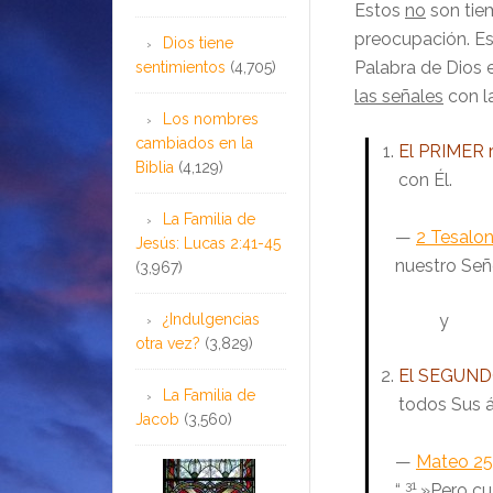
Estos
no
son tie
preocupación. Es
Dios tiene
Palabra de Dios e
sentimientos
(4,705)
las señales
con la
Los nombres
cambiados en la
El PRIMER r
Biblia
(4,129)
con Él.
La Familia de
—
2 Tesalon
Jesús: Lucas 2:41-45
nuestro Seño
(3,967)
¿Indulgencias
y
otra vez?
(3,829)
El SEGUNDO
La Familia de
todos Sus 
Jacob
(3,560)
—
Mateo 25
31
“
»Pero cu