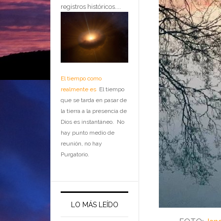
registros históricos....
El tiempo como
realmente es
El tiempo
que se tarda en pasar de
la tierra a la presencia de
Dios es instantáneo. No
hay punto medio de
reunión, no hay
Purgatorio.
LO MÁS LEÍDO