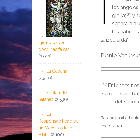
los ángeles 
32
gloria;
y s
separará a 
los cabritos.
la izquierda.
“
Ejemplos de
doctrinas falsas
Fuente: Ver:
Jesús
(3,013)
La Cabaña
(2,940)
17
“
Entonces nos
El plan de
seremos arrebat
Satanás
(2,536)
del Señor e
La
Basado en el artícul
Responsabilidad de
enero, 2021.
un Maestro de la
Biblia
(2,100)