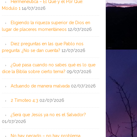
Hermenéutica – El Qué y el Por Qué:
Módulo 1
14/07/2026
Eligiendo la riqueza superior de Dios en
lugar de placeres momentáneos
12/07/2026
Diez preguntas en las que Pablo nos
pregunta: ¿No se dan cuenta?
12/07/2026
¿Qué pasa cuando no sabes qué es lo que
dice la Biblia sobre cierto tema?
09/07/2026
Actuando de manera malvada
02/07/2026
2 Timoteo 4:3
02/07/2026
¿Será que Jesús ya no es el Salvador?
01/07/2026
No hay pecado – no hay problema