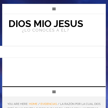
DIOS MIO JESUS
¿LO CONOCES A ÉL?
YOU ARE HERE:
HOME
/
EVIDENCIAS
/
LA RAZÓN POR LA CUAL DIOS