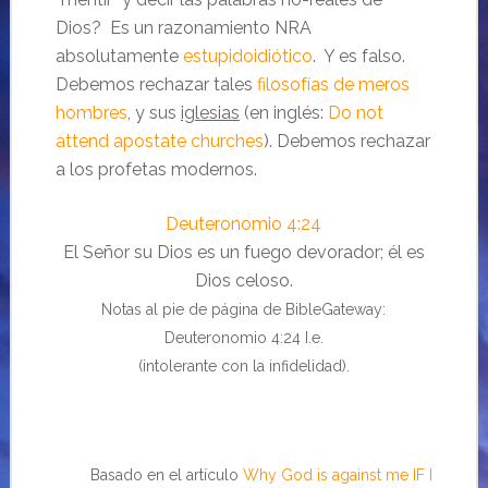
Dios? Es un razonamiento NRA
absolutamente
estupidoidiótico
. Y es falso.
Debemos rechazar tales
filosofías de meros
hombres
, y sus
iglesias
(en inglés:
Do not
attend apostate churches
). Debemos rechazar
a los profetas modernos.
Deuteronomio 4:24
El Señor su Dios es un fuego devorador; él es
Dios celoso.
Notas al pie de página de BibleGateway:
Deuteronomio 4:24 I.e.
(intolerante con la infidelidad).
Basado en el artículo
Why God is against me IF I