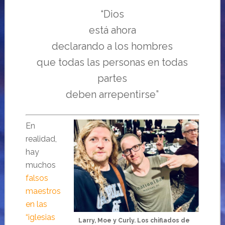
“Dios
está ahora
declarando a los hombres
que todas las personas en todas
partes
deben arrepentirse”
En
realidad,
hay
muchos
falsos
maestros
en las
“iglesias
Larry, Moe y Curly. Los chiflados de