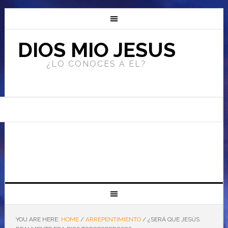
DIOS MIO JESUS
¿LO CONOCES A ÉL?
YOU ARE HERE:
HOME
/
ARREPENTIMIENTO
/
¿SERÁ QUE JESÚS