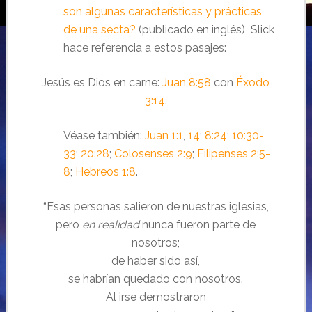
son algunas características y prácticas
de una secta?
(publicado en inglés) Slick
hace referencia a estos pasajes:
Jesús es Dios en carne:
Juan 8:58
con
Éxodo
3:14
.
Véase también:
Juan 1:1
,
14
;
8:24
;
10:30-
33
;
20:28
;
Colosenses 2:9
;
Filipenses 2:5-
8
;
Hebreos 1:8
.
“Esas personas salieron de nuestras iglesias,
pero
en realidad
nunca fueron parte de
nosotros;
de haber sido así,
se habrían quedado con nosotros.
Al irse demostraron