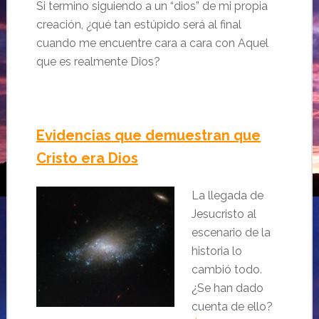
Si termino siguiendo a un “dios” de mi propia
creación, ¿qué tan estúpido será al final
cuando me encuentre cara a cara con Aquel
que es realmente Dios?
Evidencias que demuestran que
Cristo era Dios
La llegada de
Jesucristo al
escenario de la
historia lo
cambió todo.
¿Se han dado
cuenta de ello?