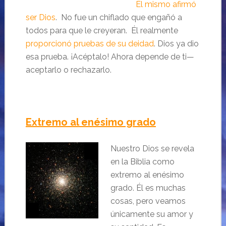
Él mismo afirmó
ser Dios
. No fue un chiflado que engañó a
todos para que le creyeran. Él realmente
proporcionó pruebas de su deidad
. Dios ya dio
esa prueba. ¡Acéptalo! Ahora depende de ti—
aceptarlo o rechazarlo.
Extremo al enésimo grado
Nuestro Dios se revela
en la Biblia como
extremo al enésimo
grado. Él es muchas
cosas, pero veamos
únicamente su amor y