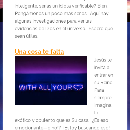
inteligente, serías un idiota verificable? Bien.
Pongámonos un poco más serios. Aquí hay
algunas investigaciones para ver las
evidencias de Dios en el universo. Espero que
sean útiles.
Una cosa te falta
Jesús te
invita a
entrar en
su Reino.
Para
siempre.
Imagina
lo
exótico y opulento que es Su casa. ¿Es eso
emocionante—o no!? ¡Estoy buscando eso!