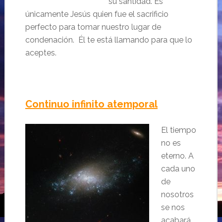
su santidad. Es
únicamente Jesús quien fue el sacrificio
perfecto para tomar nuestro lugar de
condenación. Él te está llamando para que lo
aceptes.
Continuo infinito atemporal
El tiempo
no es
eterno. A
cada uno
de
nosotros
se nos
acabará