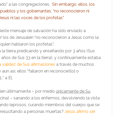
ado” a las congregaciones.
Sin embargo, ellos, los
 pueblos y los gobernantes, “no reconocieron ni
Jesús ni las voces de los profetas”
 “¡este mensaje de salvación ha sido enviado a
 Y los de Jerusalén “no reconocieron a Jesús como la
quien hablaron los profetas”.
a la tierra predicando y enseñando por 3 años (Sus
s años de Sus 33 en la tierra), y continuamente estaba
a validez de Sus afirmaciones
a través de muchos
 aún así, ellos “fallaron en reconocer[lo] o
…” a Él.
uien últimamente – por medio
únicamente de Su
cina) – sanando a los enfermos, devolviendo la vista
nando leprosos, curando miembros del cuerpo que se
o resucitando a personas muertas?
Jesús afirmó ser