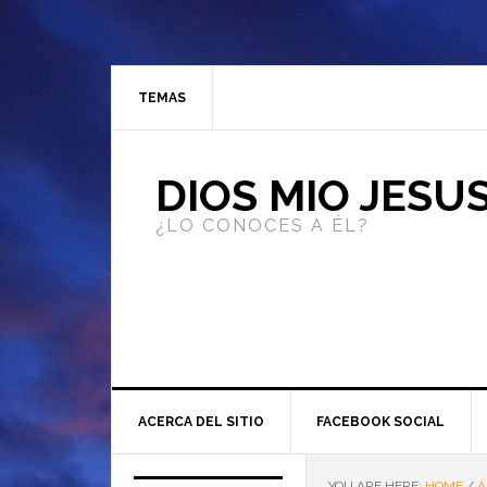
TEMAS
DIOS MIO JESU
¿LO CONOCES A ÉL?
ACERCA DEL SITIO
FACEBOOK SOCIAL
YOU ARE HERE:
HOME
/
Á