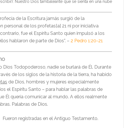
scribir): Nuestro Dios tambaleante que se sienta en una nube
rofecía de la Escritura jamás surgió de la
 personal de los profetas[a] 21 ni por iniciativa
contrario, fue el Espíritu Santo quien impulsó a los
ellos hablaron de parte de Dios”. –
2 Pedro 1:20-21
mo
ro Dios Todopoderoso, nadie se burlará de Él. Durante
vés de los siglos de la historia de la tierra, ha habido
etas
de Dios, hombres y mujeres especialmente
os el Espíritu Santo – para hablar las palabras de
ue Él quería comunicar al mundo. A ellos realmente
abras. Palabras de Dios.
 Fueron registradas en el Antiguo Testamento.