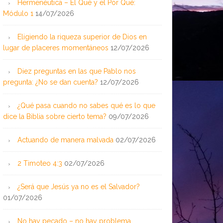
Hermenéutica – El Qué y el Por Qué:
Módulo 1
14/07/2026
Eligiendo la riqueza superior de Dios en
lugar de placeres momentáneos
12/07/2026
Diez preguntas en las que Pablo nos
pregunta: ¿No se dan cuenta?
12/07/2026
¿Qué pasa cuando no sabes qué es lo que
dice la Biblia sobre cierto tema?
09/07/2026
Actuando de manera malvada
02/07/2026
2 Timoteo 4:3
02/07/2026
¿Será que Jesús ya no es el Salvador?
01/07/2026
No hay pecado – no hay problema