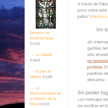
A través de Pabl
poco sobre este 
judíos” (
Hechos 1
los 
Ejemplos de
doctrinas falsas
26 »Herman
(3,013)
gentiles te
sido enviad
La Cabaña
(2,940)
no reconoc
profetas
. E
El plan de
palabras de
Satanás
(2,536)
descanso.
La
Sin poder log
Responsabilidad de
un Maestro de la
Los mensajes de 
Biblia
(2,100)
los escribas en l