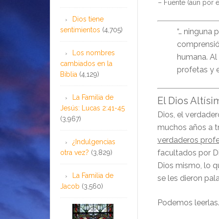
– Fuente (aún por e
Dios tiene
sentimientos
(4,705)
“… ninguna p
comprensión
Los nombres
humana. Al 
cambiados en la
profetas y 
Biblia
(4,129)
La Familia de
El Dios Altísi
Jesús: Lucas 2:41-45
Dios, el verdade
(3,967)
muchos años a tra
verdaderos prof
¿Indulgencias
facultados por Di
otra vez?
(3,829)
Dios mismo, lo q
La Familia de
se les dieron pal
Jacob
(3,560)
Podemos leerlas.