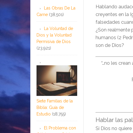
Hablando audace
Las Obras De La
creyentes en la I
Carne
(38,501)
falsedades cuand
La Voluntad de
¿Son realmente 
Dios y la Voluntad
humanos (2 Pedro
Permisiva de Dios
son de Dios?
(23,921)
“…no les crean 
Siete Familias de la
Biblia: Guía de
Estudio
(18,755)
Hablar las p
El Problema con
Si Dios no quier