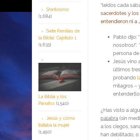
“leídos cada sáb
Shintoísmo
sacerdotes y los
(1,684)
entendieron ni a 
Siete Familias de
Pablo dijo:
la Biblia: Capítulo 1
(1,635)
nosotros!”.
persona de 
Jesús vino 
últimos tre
probando
l
milagros – y
entender[lo]
La Biblia y los
Párrafos
(1,540)
¿Has visto a alg
palabra
(sin medi
Jesús y cómo
trataba la mujer
a los ciegos, sa
(1,490)
han debilitado, 