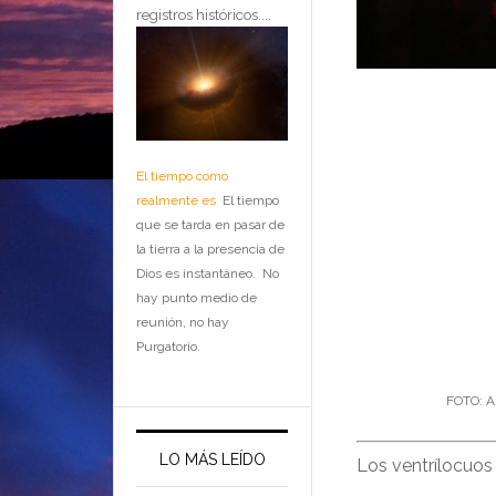
registros históricos....
El tiempo como
realmente es
El tiempo
que se tarda en pasar de
la tierra a la presencia de
Dios es instantáneo. No
hay punto medio de
reunión, no hay
Purgatorio.
FOTO: Ap
LO MÁS LEÍDO
Los ventrílocuo