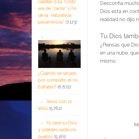
Gálatas 5:24: Cristo
Desconfía mucho
era de “carne” y no
Dios está en con
de la ¨naturaleza
realidad no dijo
pecaminosa”
(7,173)
Tu Dios tamb
¿Piensas que Dio
en una nube, que
mismo,
¿Cuándo se secará
por completo el río
Éufrates?
(6,672)
Jesús con 12
años
(5,762)
Yo seré su Dios
Me
y ustedes serán mi
pueblo
(5,161)