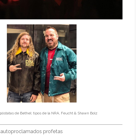
óstatas de Bethel: tipos de la NRA, Feucht & Shawn Bolz
s autoproclamados profetas