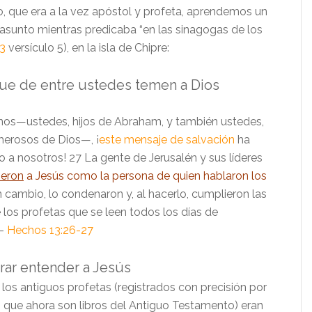
o, que era a la vez apóstol y profeta, aprendemos un
asunto mientras predicaba “en las sinagogas de los
3
versículo 5), en la isla de Chipre:
que de entre ustedes temen a Dios
os—ustedes, hijos de Abraham, y también ustedes,
merosos de Dios—, ¡
este mensaje de salvación
ha
o a nosotros! 27 La gente de Jerusalén y sus líderes
ieron
a Jesús como la persona de quien hablaron los
n cambio, lo condenaron y, al hacerlo, cumplieron las
 los profetas que se leen todos los días de
 –
Hechos 13:26-27
rar entender a Jesús
los antiguos profetas (registrados con precisión por
o que ahora son libros del Antiguo Testamento) eran