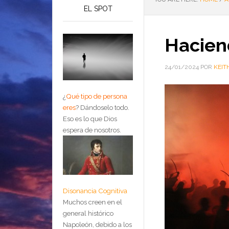
EL SPOT
Hacien
24/01/2024
POR
KEIT
¿
Qué tipo de persona
eres
?
Dándoselo todo.
Eso es lo que Dios
espera de nosotros.
Disonancia Cognitiva
Muchos creen en el
general histórico
Napoleón, debido a los