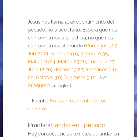
—————–
Jesús nos llama al arrepentimiento del
pecado, no a aceptarlo. Espera que nos
conformemos a la justicia
, no que nos
conformemos al mundo (
Romanos 12:2
;
Job 22:21
;
Salmo 119:9
;
Mateo 10:38
;
Mateo 16:24
;
Mateo 23:26
;
Lucas 14:27
;
Juan 12:26
;
Hechos 13:22
;
Romanos 6:18,
20
;
Gálatas 3:6
;
Filipenses 3:10
; …ver
búsqueda
).
en ingles
– Fuente:
No eran realmente de los
nuestros
.
Practicar,
andar en …pecado
Hay consecuencias terribles de andar en