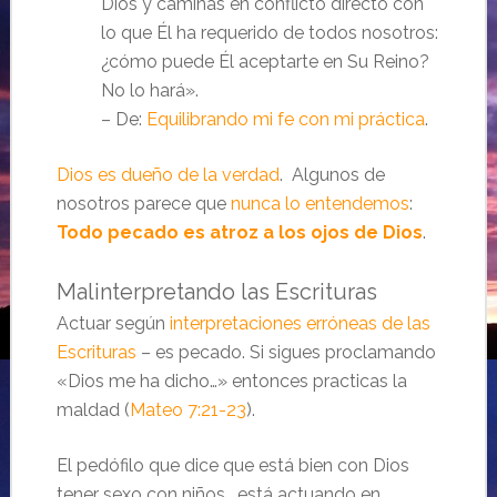
Dios y caminas en conflicto directo con
lo que Él ha requerido de todos nosotros:
¿cómo puede Él aceptarte en Su Reino?
No lo hará».
– De:
Equilibrando mi fe con mi práctica
.
Dios es dueño de la verdad
. Algunos de
nosotros parece que
nunca lo entendemos
:
Todo pecado es atroz a los ojos de Dios
.
Malinterpretando las Escrituras
Actuar según
interpretaciones erróneas de las
Escrituras
– es pecado. Si sigues proclamando
«Dios me ha dicho…» entonces practicas la
maldad (
Mateo 7:21-23
).
El pedófilo que dice que está bien con Dios
tener sexo con niños… está actuando en