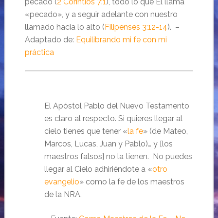
pecado (
2 Corintios 7:1
), todo lo que Él llama
«pecado», y a seguir adelante con nuestro
llamado hacia lo alto (
Filipenses 3:12-14
). –
Adaptado de:
Equilibrando mi fe con mi
práctica
El Apóstol Pablo del Nuevo Testamento
es claro al respecto. Si quieres llegar al
cielo tienes que tener «
la fe
» (de Mateo,
Marcos, Lucas, Juan y Pablo)… y [los
maestros falsos] no la tienen. No puedes
llegar al Cielo adhiriéndote a «
otro
evangelio
» como la fe de los maestros
de la NRA.