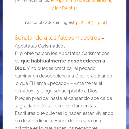
| Estrellas errantes.
El Paganismo de Bethel, Hillsong,
y la NRA pt 1
|
| más (publicados en inglés):
pt 2
|
pt 3
|
pt 4
|
Señalando a los falsos maestros
–
Apóstatas Carismáticos
El problema con los Apostatas Carismaticos
es
que habitualmente desobedecen a
Dios
. Y no puedes practicar el pecado,
caminar en desobediencia a Dios, practicando
lo que Él llama «pecado» – «mantener el
pecado»… y luego ser aceptable a Dios.
Pueden predicar hasta el cansancio acerca de
la gracia de Dios – pero es claro en las
Escrituras que quienes lo hacen están viviendo
en desobediencia. Hacer del pecado una
práctica es lo que hacen los pecadores