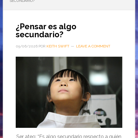
SECUNDARIO?
¿Pensar es algo
secundario?
05/06/2026
POR
KEITH SWIFT
LEAVE A COMMENT
Ser ateo: “Es algo secundario respecto a quién