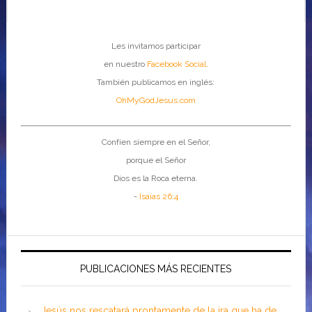
Les invitamos participar
en nuestro
Facebook Social
.
También publicamos en inglés:
OhMyGodJesus.com
Confíen siempre en el Señor,
porque el Señor
Dios es la Roca eterna.
-
Isaías 26:4
PUBLICACIONES MÁS RECIENTES
Jesús nos rescatará prontamente de la ira que ha de