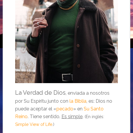
La Verdad de Dios
, enviada a nosotros
por Su Espíritu junto con
la Biblia
, es: Dios no
puede aceptar el «
pecado
» en
Su Santo
Reino
. Tiene sentido.
Es simple
.
(En inglés:
Simple View of Life
.)