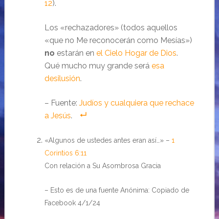
12
).
Los «rechazadores» (todos aquellos
«que no Me reconocerán como Mesías»)
no
estarán en
el Cielo Hogar de Dios
.
Qué mucho muy grande será
esa
desilusión
.
– Fuente:
Judíos y cualquiera que rechace
a Jesús
.
«Algunos de ustedes antes eran así…» –
1
Corintios 6:11
Con relación a Su Asombrosa Gracia
– Esto es de una fuente Anónima: Copiado de
Facebook 4/1/24