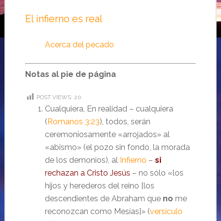
El infierno es real
Acerca del pecado
Notas al pie de página
POST VIEWS:
20
Cualquiera, En realidad – cualquiera
(
Romanos 3:23
), todos, serán
ceremoniosamente «arrojados» al
«abismo» (el pozo sin fondo, la morada
de los demonios), al
Infierno
–
si
rechazan a Cristo Jesús
– no sólo «los
hijos y herederos del reino [los
descendientes de Abraham que
no
me
reconozcan como Mesías]» (
versículo