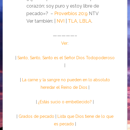
corazón; soy puro y estoy libre de
pecado»? –
Proverbios 20:9
NTV
Ver también: |
NVI
|
TLA
,
LBLA
.
—————–
Ver
:
|
Santo, Santo, Santo es el Señor Dios Todopoderoso
|
|
La carne y la sangre no pueden en lo absoluto
heredar el Reino de Dios
|
|
¿Estás sucio o embellecido?
|
|
Grados de pecado
|
Lista que Dios tiene de lo que
es pecado
|