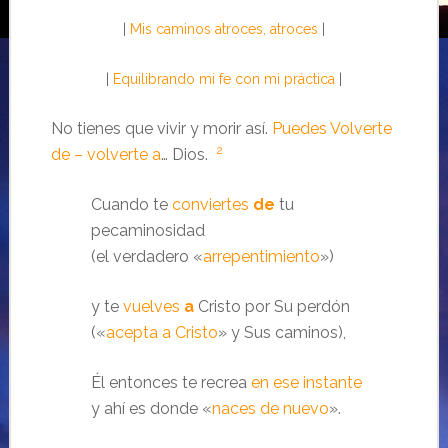
|
Mis caminos atroces, atroces
|
|
Equilibrando mi fe con mi práctica
|
No tienes que vivir y morir así.
Puedes Volverte
2
de – volverte a
… Dios.
Cuando te
conviertes
de
tu
pecaminosidad
(el verdadero «
arrepentimiento
»)
y te
vuelves
a
Cristo por Su perdón
(«
acepta a Cristo
» y Sus caminos),
Él entonces te recrea
en ese instante
y ahí es donde «
naces de nuevo
».