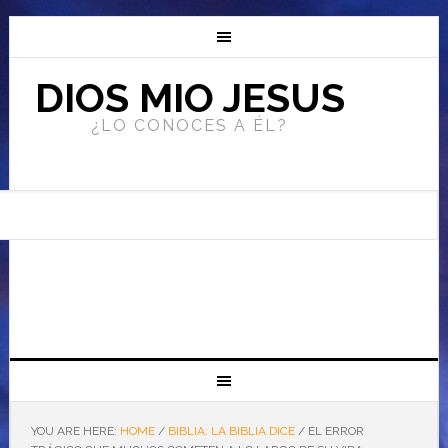
DIOS MIO JESUS
¿LO CONOCES A ÉL?
YOU ARE HERE:
HOME
/
BIBLIA: LA BIBLIA DICE
/
EL ERROR