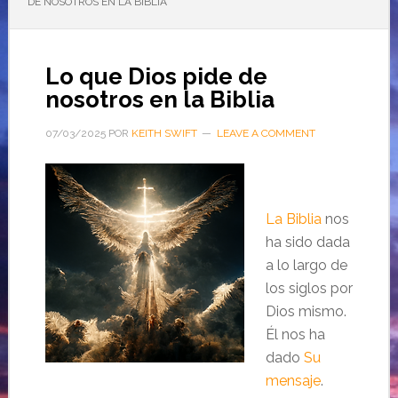
DE NOSOTROS EN LA BIBLIA
Lo que Dios pide de
nosotros en la Biblia
07/03/2025
POR
KEITH SWIFT
LEAVE A COMMENT
La Biblia
nos
ha sido dada
a lo largo de
los siglos por
Dios mismo.
Él nos ha
dado
Su
mensaje
.