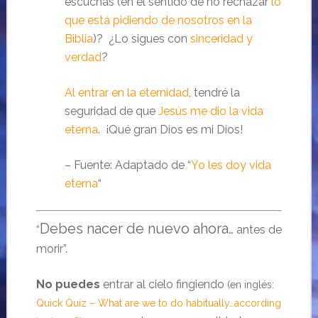
escuchas (en el sentido de no rechazar
lo
que está pidiendo de nosotros en la
Biblia
)? ¿Lo sigues con
sinceridad y
verdad
?
Al entrar en la eternidad
, tendré la
seguridad de que
Jesús me dio la vida
eterna
. ¡Qué gran Dios es mi Dios!
– Fuente: Adaptado de “
Yo les doy vida
eterna
“
Debes nacer de nuevo ahora
“
… antes de
morir”.
No puedes
entrar al cielo fingiendo
(en inglés:
Quick Quiz – What are we to do habitually…according