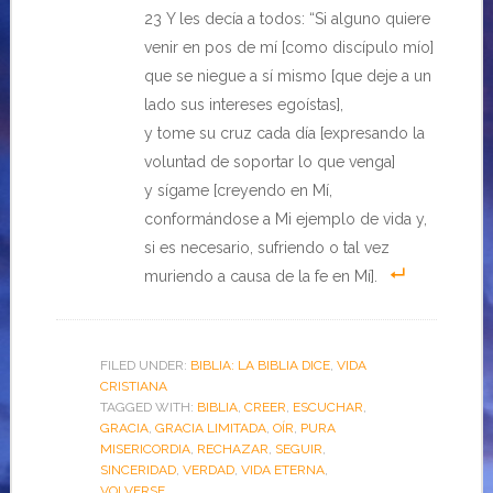
23 Y les decía a todos: “Si alguno quiere
venir en pos de mí [como discípulo mío]
que se niegue a sí mismo [que deje a un
lado sus intereses egoístas],
y tome su cruz cada día [expresando la
voluntad de soportar lo que venga]
y sígame [creyendo en Mí,
conformándose a Mi ejemplo de vida y,
si es necesario, sufriendo o tal vez
muriendo a causa de la fe en Mí].
FILED UNDER:
BIBLIA: LA BIBLIA DICE
,
VIDA
CRISTIANA
TAGGED WITH:
BIBLIA
,
CREER
,
ESCUCHAR
,
GRACIA
,
GRACIA LIMITADA
,
OÍR
,
PURA
MISERICORDIA
,
RECHAZAR
,
SEGUIR
,
SINCERIDAD
,
VERDAD
,
VIDA ETERNA
,
VOLVERSE