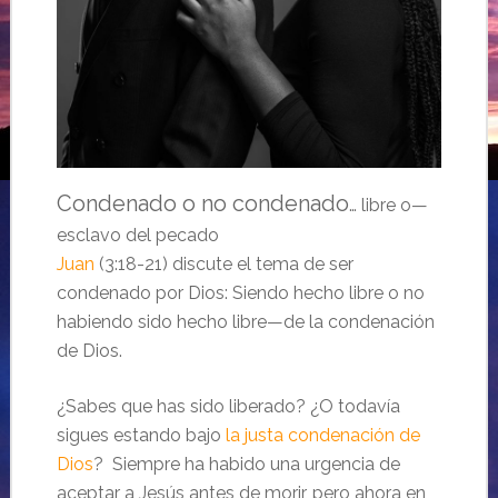
Condenado o no condenado
… libre o—
esclavo del pecado
Juan
(3:18-21) discute el tema de ser
condenado por Dios: Siendo hecho libre o no
habiendo sido hecho libre—de la condenación
de Dios.
¿Sabes que has sido liberado? ¿O todavía
sigues estando bajo
la justa condenación de
Dios
? Siempre ha habido una urgencia de
aceptar a Jesús antes de morir, pero ahora en