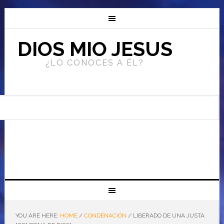
DIOS MIO JESUS
¿LO CONOCES A ÉL?
YOU ARE HERE:
HOME
/
CONDENACIÓN
/
LIBERADO DE UNA JUSTA