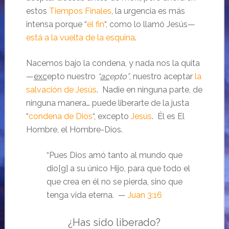
estos
Tiempos Finales
, la urgencia es más
intensa porque “
el fin
“, como lo llamó Jesús—
está a la vuelta de la esquina
.
Nacemos bajo la condena, y nada nos la quita
—
exc
epto nuestro
“
ac
epto”
, nuestro aceptar
la
salvación de Jesús
. Nadie en ninguna parte, de
ninguna manera… puede liberarte de la justa
“
condena de Dios
“, excepto
Jesús
. Él es El
Hombre, el Hombre-Dios.
“Pues Dios amó tanto al mundo que
dio[g] a su único Hijo, para que todo el
que crea en él no se pierda, sino que
tenga vida eterna. —
Juan 3:16
¿Has sido liberado?