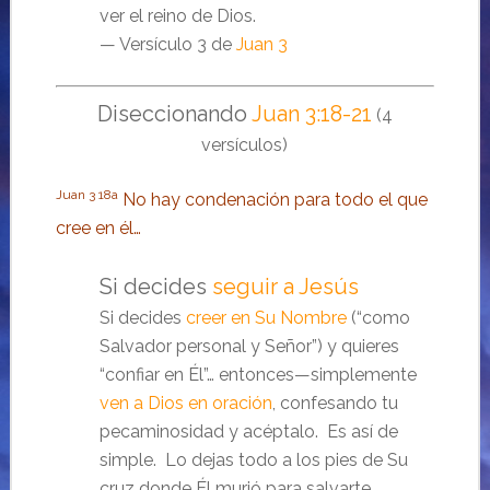
ver el reino de Dios.
— Versículo 3 de
Juan 3
Diseccionando
Juan 3:18-21
(4
versículos)
Juan 3
18a
No hay condenación para todo el que
cree en él…
Si decides
seguir a Jesús
Si decides
creer en Su Nombre
(“como
Salvador personal y Señor”) y quieres
“confiar en Él”… entonces—simplemente
ven a Dios en oración
, confesando tu
pecaminosidad y acéptalo. Es así de
simple. Lo dejas todo a los pies de Su
cruz donde Él murió para salvarte.