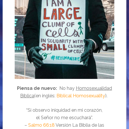
Piensa de nuevo:
No hay
Homosexualidad
Bíblica
(en inglés:
Biblical Homosexuality
).
“Si observo iniquidad en mi corazón,
el Señor no me escuchará”.
–
Salmo 66:18
Versión La Biblia de las