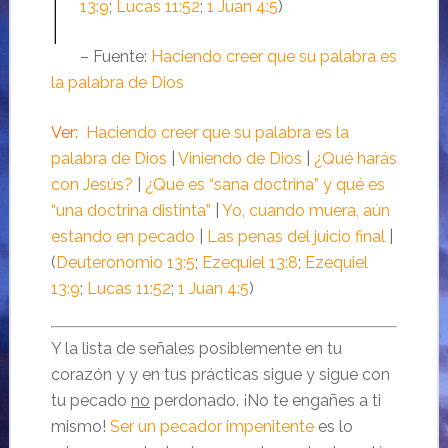
13:9
;
Lucas 11:52
;
1 Juan 4:5
)
– Fuente:
Haciendo creer que su palabra es
la palabra de Dios
Ver:
Haciendo creer que su palabra es la
palabra de Dios
|
Viniendo de Dios
|
¿Qué harás
con Jesús?
|
¿Qué es “sana doctrina” y qué es
“una doctrina distinta”
|
Yo, cuando muera, aún
estando en pecado
|
Las penas del juicio final
|
(
Deuteronomio 13:5
;
Ezequiel 13:8
;
Ezequiel
13:9
;
Lucas 11:52
;
1 Juan 4:5
)
Y la lista de señales posiblemente en tu
corazón y y en tus prácticas sigue y sigue con
tu pecado
no
perdonado. ¡No te engañes a ti
mismo!
Ser un pecador impenitente
es lo