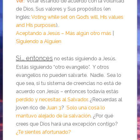
Ver:
Votar estando de acuerdo con la voluntad
de Dios, Sus valores y Sus propósitos (en
inglés:
Voting while set on God’s will, His values
and His purposes
).
Aceptando a Jesús – Más algún otro más
|
Siguiendo a Alguien
Si… entonces
no estás siguiendo a Jesús.
Estás siguiendo “otro evangelio”. Y otros
evangelios no pueden salvarte. Nadie. Sea lo
que sea, si tu sistema de creencias no está de
acuerdo con Jesús – entonces todavía estás
perdido y necesitas al Salvador
. ¿Recuerdas al
joven rico de
Juan 3
?
Solo una cosa lo
mantuvo alejado de la salvación
. ¿Por qué
crees que Dios hará una excepción contigo?
¿Te sientes afortunado?