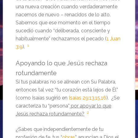
una nueva creación cuando verdaderamente
nacemos de nuevo – renacidos de lo alto.
Sabemos que ese momento en el tiempo
sucedió cuando “deliberada, consciente y
habitualmente” rechazamos el pecado (
1 Juan
1
3:9
).
Apoyando lo que Jesús rechaza
rotundamente
Si tus palabras no se alinean con Su Palabra,
entonces tal vez “tu corazón está lejos de Él”
(como Isaías sugirió en
Isaías 29:13,15,16
). ¿Se
caracteriza tu “persona”
por apoyar lo que
2
Jesús rechaza rotundamente?
¿Sabes que independientemente de tu
profesión de fe, tus “
obras
” anuncian a Dios el